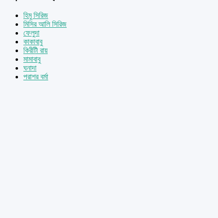
হিমু সিরিজ
মিসির আলি সিরিজ
ফেলুদা
কাকাবাবু
কিরীটী রায়
মামাবাবু
ঘনাদা
পরাশর বর্মা