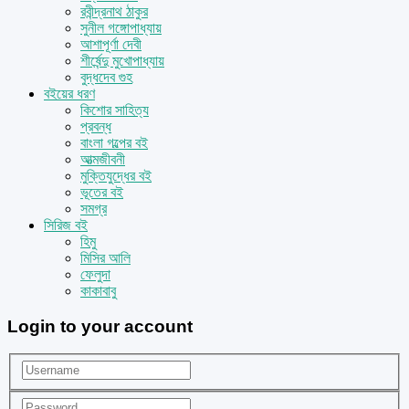
রবীন্দ্রনাথ ঠাকুর
সুনীল গঙ্গোপাধ্যায়
আশাপূর্ণা দেবী
শীর্ষেন্দু মুখোপাধ্যায়
বুদ্ধদেব গুহ
বইয়ের ধরণ
কিশোর সাহিত্য
প্রবন্ধ
বাংলা গল্পের বই
আত্মজীবনী
মুক্তিযুদ্ধের বই
ভূতের বই
সমগ্র
সিরিজ বই
হিমু
মিসির আলি
ফেলুদা
কাকাবাবু
Login to your account