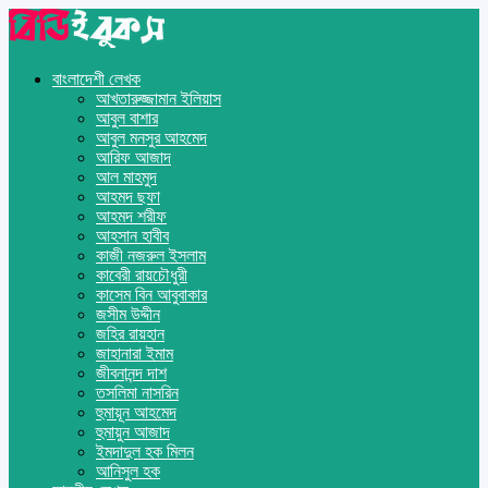
বাংলাদেশী লেখক
আখতারুজ্জামান ইলিয়াস
আবুল বাশার
আবুল মনসুর আহমেদ
আরিফ আজাদ
আল মাহমুদ
আহমদ ছফা
আহমদ শরীফ
আহসান হাবীব
কাজী নজরুল ইসলাম
কাবেরী রায়চৌধুরী
কাসেম বিন আবুবাকার
জসীম উদ্দীন
জহির রায়হান
জাহানারা ইমাম
জীবনানন্দ দাশ
তসলিমা নাসরিন
হুমায়ূন আহমেদ
হুমায়ুন আজাদ
ইমদাদুল হক মিলন
আনিসুল হক