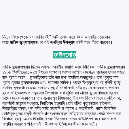
নিচের লিংক থেকে ০৭ এমবির বইটি ডাউনলোড করে কিংবা অনলাইনে যেকোন
সময়
মানিক বন্দ্যোপাধ্যায়
এর এই জনপ্রিয়
উপন্যাস
বইটি পড়ে নিতে পারবেন।
ডাউনলোড
মানিক বন্দ্যোপাধ্যায় ছিলেন একজন ভারতীয় বাঙালি কথাসাহিত্যিক।মানিক বন্দ্যোপাধ্যায়
১৯০৮ খ্রিস্টাব্দের ১৯ মে বিহারের সাওতাল পরগনা বর্তমান ঝাড়খণ্ড রাজ্যের দুমকা শহরে
জন্ম গ্রহণ করেন। জন্মপত্রিকায় তাঁর নাম রাখা হয়েছিল অধরচন্দ্র। তার প্রকৃত নাম
প্রবোধকুমার বন্দ্যোপাধ্যায় এবং ডাকনাম মানিক। প্রথম বিশ্বযুদ্ধের পর পৃথিবী জুড়ে
মানবিক মূল্যবোধের চরম সংকটময় মূহুর্তে বাংলা কথা-সাহিত্যে যে কয়েকজন লেখকের
হাতে সাহিত্যজগতে নতুন এক বৈপ্লবিক ধারা সূচিত হয় মানিক বন্দ্যোপাধ্যায় ছিলেন
তাদের মধ্যে অন্যতম। তার রচনার মূল বিষয়বস্তু ছিল মধ্যবিত্ত সমাজের কৃত্রিমতা,
শ্রমজীবী মানুষের সংগ্রাম, নিয়তিবাদ ইত্যাদি।তাঁর রচিত পুতুলনাচের ইতিকথা,
দিবারাত্রির কাব্য, পদ্মা নদীর মাঝি ইত্যাদি উপন্যাস ও অতসীমামী, প্রাগৈতিহাসিক,
ছোটবকুলপুরের যাত্রী ইত্যাদি গল্পসংকলন বাংলা সাহিত্যের অন্যতম শ্রেষ্ঠ সম্পদ বলে
বিবেচিত হয়। ১৯৫৬ খ্রিস্টাব্দের ৩রা ডিসেম্বর, মাত্র আটচল্লিশ বছর বয়সে বিংশ
শতাব্দীর অন্যতম শক্তিশালী এই কথাসাহিত্যিকের জীবনাবসান ঘটে।