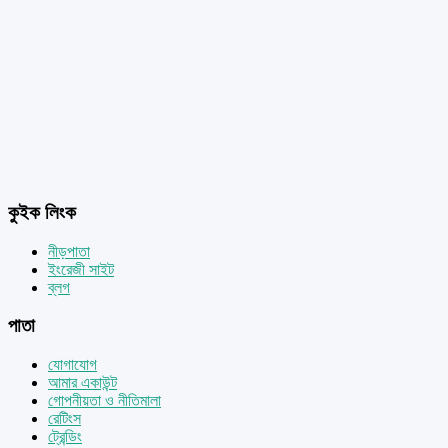
কুইক লিংক
নীড়পাতা
ইংরেজী সাইট
ব্লগ
পাতা
যোগাযোগ
আমার একাউন্ট
গোপনীয়তা ও নীতিমালা
রেটিংস
ট্রেন্ডিং