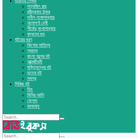
ভারতীয় লেখক
সত্যজিৎ রায়
রবীন্দ্রনাথ ঠাকুর
সুনীল গঙ্গোপাধ্যায়
আশাপূর্ণা দেবী
শীর্ষেন্দু মুখোপাধ্যায়
বুদ্ধদেব গুহ
বইয়ের ধরণ
কিশোর সাহিত্য
প্রবন্ধ
বাংলা গল্পের বই
আত্মজীবনী
মুক্তিযুদ্ধের বই
ভূতের বই
সমগ্র
সিরিজ বই
হিমু
মিসির আলি
ফেলুদা
কাকাবাবু