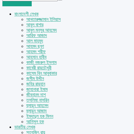
Login
Sign Up
বাংলাদেশী লেখক
আখতারুজ্জামান ইলিয়াস
আবুল বাশার
আবুল মনসুর আহমেদ
আরিফ আজাদ
আল মাহমুদ
আহমদ ছফা
আহমদ শরীফ
আহসান হাবীব
কাজী নজরুল ইসলাম
কাবেরী রায়চৌধুরী
কাসেম বিন আবুবাকার
জসীম উদ্দীন
জহির রায়হান
জাহানারা ইমাম
জীবনানন্দ দাশ
তসলিমা নাসরিন
হুমায়ূন আহমেদ
হুমায়ুন আজাদ
ইমদাদুল হক মিলন
আনিসুল হক
ভারতীয় লেখক
সত্যজিৎ রায়