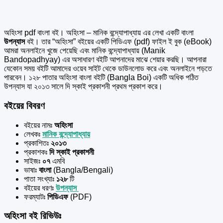
অহিংসা pdf বাংলা বই। অহিংসা – মানিক বন্দ্যোপাধ্যায় এর
লেখা একটি বাংলা
উপন্যাস
বই। তার “অহিংসা” বইয়ের একটি পিডিএফ (pdf) ফাইল ই বুক (eBook)
আমরা অনলাইনে খুজে পেয়েছি এবং মানিক বন্দ্যোপাধ্যায় (Manik
Bandopadhyay) এর অসাধারণ বইটি আপনাদের মাঝে শেয়ার করছি। আপনারা
যেকোন সময় বইটি আমাদের ওয়েব সাইট থেকে ডাউনলোড করে এবং অনলাইনে পড়তে
পারবেন। ১২৮ পাতার অহিংসা বাংলা বইটি (Bangla Boi) একটি অধিক পঠিত
উপন্যাস যা ২০১৩ সালে দি স্কাই প্রকাশনী প্রথম প্রকাশ করে।
বইয়ের বিবরণ
বইয়ের নামঃ
অহিংসা
লেখকঃ
মানিক বন্দ্যোপাধ্যায়
প্রকাশিতঃ
২০১৩
প্রকাশকঃ
দি স্কাই প্রকাশনী
সাইজঃ
০৭
এমবি
ভাষাঃ
বাংলা
(Bangla/Bengali)
পাতা সংখ্যাঃ
১২৮
টি
বইয়ের ধরণঃ
উপন্যাস
ফরম্যাটঃ
পিডিএফ
(PDF)
অহিংসা বই রিভিউঃ