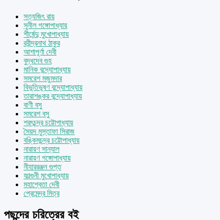
সত্যজিৎ রায়
সুনীল গঙ্গোপাধ্যায়
শীর্ষেন্দু মুখোপাধ্যায়
রবীন্দ্রনাথ ঠাকুর
আশাপূর্ণা দেবী
বুদ্ধদেব গুহ
মানিক বন্দ্যোপাধ্যায়
সমরেশ মজুমদার
বিভূতিভূষণ বন্দ্যোপাধ্যায়
তারাশঙ্কর বন্দ্যোপাধ্যায়
বাণী বসু
সমরেশ বসু
শরৎচন্দ্র চট্টোপাধ্যায়
সৈয়দ মুস্তাফা সিরাজ
বঙ্কিমচন্দ্র চট্টোপাধ্যায়
নারায়ণ সান্যাল
নারায়ণ গঙ্গোপাধ্যায়
নীহাররঞ্জন গুপ্ত
ফাল্গুনী মুখোপাধ্যায়
মহাশ্বেতা দেবী
প্রেমেন্দ্র মিত্র
পছন্দের চরিত্রের বই