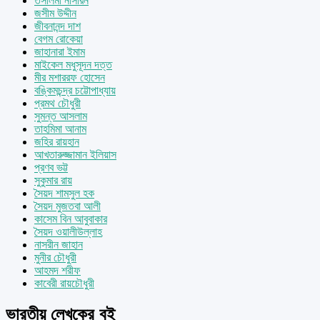
তসলিমা নাসরিন
জসীম উদ্দীন
জীবনানন্দ দাশ
বেগম রোকেয়া
জাহানারা ইমাম
মাইকেল মধুসূদন দত্ত
মীর মশাররফ হোসেন
বঙ্কিমচন্দ্র চট্টোপাধ্যায়
প্রমথ চৌধুরী
সুমন্ত আসলাম
তাহমিমা আনাম
জহির রায়হান
আখতারুজ্জামান ইলিয়াস
প্রণব ভট্ট
সুকুমার রায়
সৈয়দ শামসুল হক
সৈয়দ মুজতবা আলী
কাসেম বিন আবুবাকার
সৈয়দ ওয়ালীউল্লাহ
নাসরীন জাহান
মুনীর চৌধুরী
আহমদ শরীফ
কাবেরী রায়চৌধুরী
ভারতীয় লেখকের বই