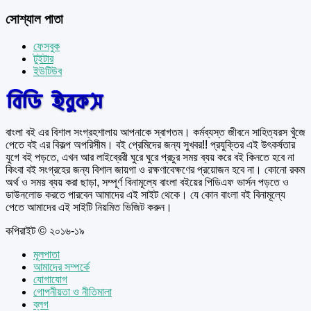
সোশ্যাল পাতা
ফেসবুক
টুইটার
ইউটিউব
বাংলা বই এর বিশাল সংগ্রহশালায় আপনাকে স্বাগতম। কর্মব্যস্ত জীবনে সাহিত্যরস খুঁজে
পেতে বই এর বিকল্প অপরিসীম। বই প্রেমিদের জন্য সুখবর!! প্রযুক্তির এই উৎকর্ষতার
যুগে বই পড়তে, এখন আর লাইব্রেরী ঘুরে ঘুরে প্রচুর সময় ব্যয় করে বই কিনতে হবে না
কিংবা বই সংগ্রহের জন্য বিশাল জায়গা ও রক্ষণাবেক্ষণের প্রয়োজন হবে না। কোনো রকম
অর্থ ও সময় ব্যয় করা ছাড়া, সম্পূর্ণ বিনামূল্যে বাংলা বইয়ের পিডিএফ ভার্সন পড়তে ও
ডাউনলোড করতে পারবেন আমাদের এই সাইট থেকে। যে কোন বাংলা বই বিনামূল্যে
পেতে আমাদের এই সাইটি নিয়মিত ভিজিট করুন।
কপিরাইট © ২০১৬-১৯
মূলপাতা
আমাদের সম্পর্কে
যোগাযোগ
গোপনীয়তা ও নীতিমালা
ব্লগ