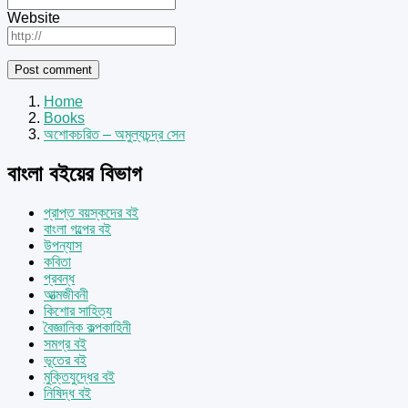
Website
Home
Books
অশোকচরিত – অমুল্যচন্দ্র সেন
বাংলা বইয়ের বিভাগ
প্রাপ্ত বয়স্কদের বই
বাংলা গল্পের বই
উপন্যাস
কবিতা
প্রবন্ধ
আত্মজীবনী
কিশোর সাহিত্য
বৈজ্ঞানিক কল্পকাহিনী
সমগ্র বই
ভূতের বই
মুক্তিযুদ্ধের বই
নিষিদ্ধ বই