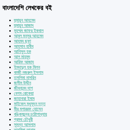
বাংলাদেশি লেখকের বই
হুমায়ূন আহমেদ
হুমায়ুন আজাদ
মুহম্মদ জাফর ইকবাল
আবুল মনসুর আহমেদ
আহমদ ছফা
আহসান হাবীব
আনিসুল হক
আল মাহমুদ
আরিফ আজাদ
ইমদাদুল হক মিলন
কাজী নজরুল ইসলাম
তসলিমা নাসরিন
জসীম উদ্দীন
জীবনানন্দ দাশ
বেগম রোকেয়া
জাহানারা ইমাম
মাইকেল মধুসূদন দত্ত
মীর মশাররফ হোসেন
বঙ্কিমচন্দ্র চট্টোপাধ্যায়
প্রমথ চৌধুরী
সুমন্ত আসলাম
তাহমিমা আনাম