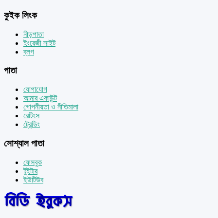
কুইক লিংক
নীড়পাতা
ইংরেজী সাইট
ব্লগ
পাতা
যোগাযোগ
আমার একাউন্ট
গোপনীয়তা ও নীতিমালা
রেটিংস
ট্রেন্ডিং
সোশ্যাল পাতা
ফেসবুক
টুইটার
ইউটিউব