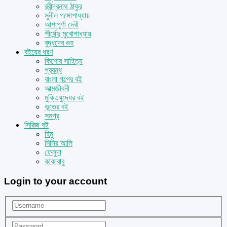
রবীন্দ্রনাথ ঠাকুর
সুনীল গঙ্গোপাধ্যায়
আশাপূর্ণা দেবী
শীর্ষেন্দু মুখোপাধ্যায়
বুদ্ধদেব গুহ
বইয়ের ধরণ
কিশোর সাহিত্য
প্রবন্ধ
বাংলা গল্পের বই
আত্মজীবনী
মুক্তিযুদ্ধের বই
ভূতের বই
সমগ্র
সিরিজ বই
হিমু
মিসির আলি
ফেলুদা
কাকাবাবু
Login to your account