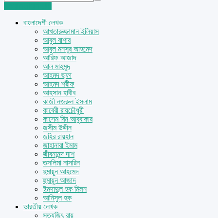
Login
Sign Up
বাংলাদেশী লেখক
আখতারুজ্জামান ইলিয়াস
আবুল বাশার
আবুল মনসুর আহমেদ
আরিফ আজাদ
আল মাহমুদ
আহমদ ছফা
আহমদ শরীফ
আহসান হাবীব
কাজী নজরুল ইসলাম
কাবেরী রায়চৌধুরী
কাসেম বিন আবুবাকার
জসীম উদ্দীন
জহির রায়হান
জাহানারা ইমাম
জীবনানন্দ দাশ
তসলিমা নাসরিন
হুমায়ূন আহমেদ
হুমায়ুন আজাদ
ইমদাদুল হক মিলন
আনিসুল হক
ভারতীয় লেখক
সত্যজিৎ রায়