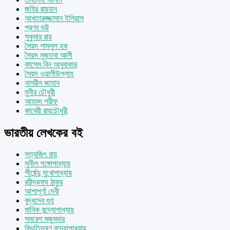
জহির রায়হান
আখতারুজ্জামান ইলিয়াস
প্রণব ভট্ট
সুকুমার রায়
সৈয়দ শামসুল হক
সৈয়দ মুজতবা আলী
কাসেম বিন আবুবাকার
সৈয়দ ওয়ালীউল্লাহ
নাসরীন জাহান
মুনীর চৌধুরী
আহমদ শরীফ
কাবেরী রায়চৌধুরী
ভারতীয় লেখকের বই
সত্যজিৎ রায়
সুনীল গঙ্গোপাধ্যায়
শীর্ষেন্দু মুখোপাধ্যায়
রবীন্দ্রনাথ ঠাকুর
আশাপূর্ণা দেবী
বুদ্ধদেব গুহ
মানিক বন্দ্যোপাধ্যায়
সমরেশ মজুমদার
বিভূতিভূষণ বন্দ্যোপাধ্যায়