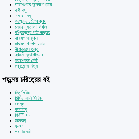
তারাশঙ্কর বন্দ্যোপাধ্যায়
বাণী বসু
সমরেশ বসু
শরৎচন্দ্র চট্টোপাধ্যায়
সৈয়দ মুস্তাফা সিরাজ
বঙ্কিমচন্দ্র চট্টোপাধ্যায়
নারায়ণ সান্যাল
নারায়ণ গঙ্গোপাধ্যায়
নীহাররঞ্জন গুপ্ত
ফাল্গুনী মুখোপাধ্যায়
মহাশ্বেতা দেবী
প্রেমেন্দ্র মিত্র
পছন্দের চরিত্রের বই
হিমু সিরিজ
মিসির আলি সিরিজ
ফেলুদা
কাকাবাবু
কিরীটী রায়
মামাবাবু
ঘনাদা
পরাশর বর্মা