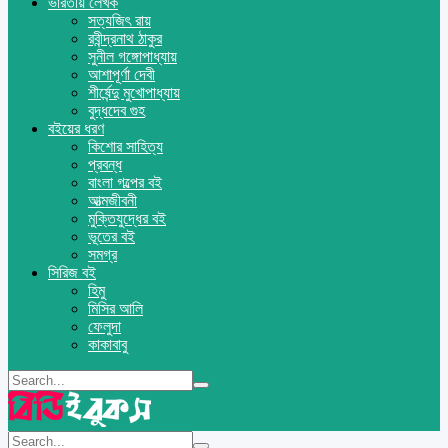
ভারতীয় লেখক
সত্যজিৎ রায়
রবীন্দ্রনাথ ঠাকুর
সুনীল গঙ্গোপাধ্যায়
আশাপূর্ণা দেবী
শীর্ষেন্দু মুখোপাধ্যায়
বুদ্ধদেব গুহ
বইয়ের ধরণ
কিশোর সাহিত্য
প্রবন্ধ
বাংলা গল্পের বই
আত্মজীবনী
মুক্তিযুদ্ধের বই
ভূতের বই
সমগ্র
সিরিজ বই
হিমু
মিসির আলি
ফেলুদা
কাকাবাবু