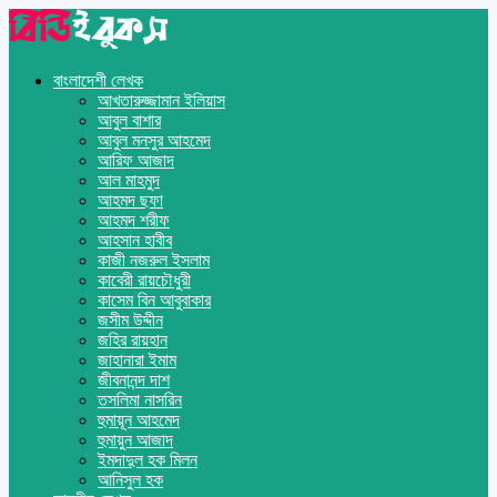
বাংলাদেশী লেখক
আখতারুজ্জামান ইলিয়াস
আবুল বাশার
আবুল মনসুর আহমেদ
আরিফ আজাদ
আল মাহমুদ
আহমদ ছফা
আহমদ শরীফ
আহসান হাবীব
কাজী নজরুল ইসলাম
কাবেরী রায়চৌধুরী
কাসেম বিন আবুবাকার
জসীম উদ্দীন
জহির রায়হান
জাহানারা ইমাম
জীবনানন্দ দাশ
তসলিমা নাসরিন
হুমায়ূন আহমেদ
হুমায়ুন আজাদ
ইমদাদুল হক মিলন
আনিসুল হক