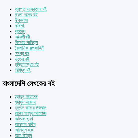
প্রাপ্ত বয়স্কদের বই
বাংলা গল্পের বই
উপন্যাস
কবিতা
প্রবন্ধ
আত্মজীবনী
কিশোর সাহিত্য
বৈজ্ঞানিক কল্পকাহিনী
সমগ্র বই
ভূতের বই
মুক্তিযুদ্ধের বই
নিষিদ্ধ বই
বাংলাদেশি লেখকের বই
হুমায়ূন আহমেদ
হুমায়ুন আজাদ
মুহম্মদ জাফর ইকবাল
আবুল মনসুর আহমেদ
আহমদ ছফা
আহসান হাবীব
আনিসুল হক
আল মাহমুদ