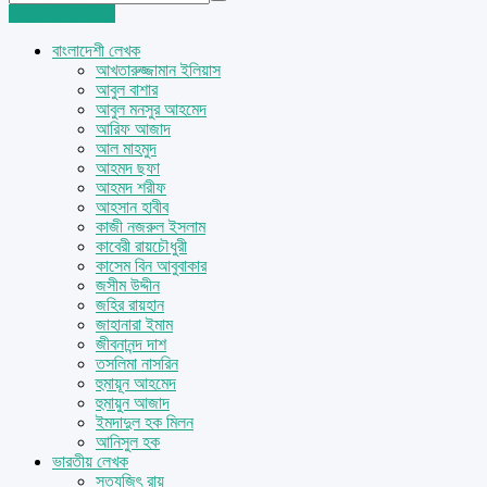
Login
Sign Up
বাংলাদেশী লেখক
আখতারুজ্জামান ইলিয়াস
আবুল বাশার
আবুল মনসুর আহমেদ
আরিফ আজাদ
আল মাহমুদ
আহমদ ছফা
আহমদ শরীফ
আহসান হাবীব
কাজী নজরুল ইসলাম
কাবেরী রায়চৌধুরী
কাসেম বিন আবুবাকার
জসীম উদ্দীন
জহির রায়হান
জাহানারা ইমাম
জীবনানন্দ দাশ
তসলিমা নাসরিন
হুমায়ূন আহমেদ
হুমায়ুন আজাদ
ইমদাদুল হক মিলন
আনিসুল হক
ভারতীয় লেখক
সত্যজিৎ রায়