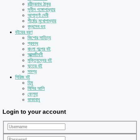
রবীন্দ্রনাথ ঠাকুর
সুনীল গঙ্গোপাধ্যায়
আশাপূর্ণা দেবী
শীর্ষেন্দু মুখোপাধ্যায়
বুদ্ধদেব গুহ
বইয়ের ধরণ
কিশোর সাহিত্য
প্রবন্ধ
বাংলা গল্পের বই
আত্মজীবনী
মুক্তিযুদ্ধের বই
ভূতের বই
সমগ্র
সিরিজ বই
হিমু
মিসির আলি
ফেলুদা
কাকাবাবু
Login to your account