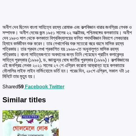
অনীশ দেব ছিলেন বাংলা সাহিত্যে রহস্য রোমাঞ্চ এবং কল্পবিজ্ঞান ধারার জনপ্রিয় লেখক ও
সম্পাদক। অনীশ দেবের জন্ম ১৯৫১ সালের ২২ অক্টোবর, পশ্চিমবঙ্গের কলকাতায়। অনীশ
দেব ১৯৮৩ সাল থেকে কলকাতা বিশ্ববিদ্যালয়ের ফলিত পদার্থবিজ্ঞান বিভাগে লেকচারার
হিসাবে কর্মজীবন শুরু করেন। তার লেখালেখির শুরু সতেরো বছর বয়সে মাসিক রহস্য
পত্রিকায়। তার প্রথম লেখা প্রকাশিত হয় ১৯৬৮-তে অধুনালুপ্ত মাসিক রহস্য
পত্রিকায়। বাংলা সাহিত্যজগতে অবদানের জন্য তিনি পেয়েছেন প্রাচীন কলাকেন্দ্র
সাহিত্য পুরস্কার (১৯৯৮), ড. জ্ঞানচন্দ্র ঘোষ জাতীয় পুরস্কার (১৯৯৯)। কল্পবিজ্ঞানের
এই জনপ্রিয় লেখক ২০২১ সালের ২৭ শে এপ্রিল করোনা আক্রান্ত হয়ে কলকাতার
মৌলালির লাইফ লাইন নার্সিংহোমে ভর্তি হন। পরের দিন, ২৮শে এপ্রিল, সকাল ৭টা ১৫
মিনিটে তার মৃত্যু হয়।
Shared
59
Facebook
Twitter
Similar titles