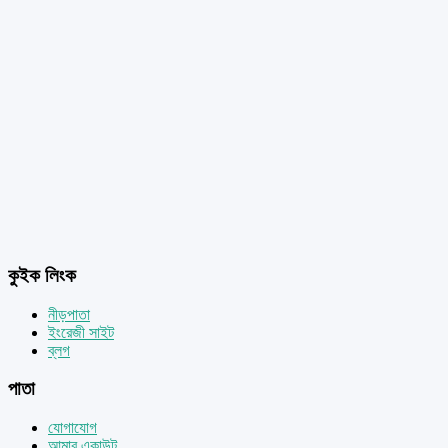
কুইক লিংক
নীড়পাতা
ইংরেজী সাইট
ব্লগ
পাতা
যোগাযোগ
আমার একাউন্ট