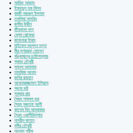
আরিফ আজাদ
ইমদাদুল হক মিলন
কাজী নজরুল ইসলাম
তসলিমা নাসরিন
জসীম উদ্দীন
জীবনানন্দ দাশ
বেগম রোকেয়া
জাহানারা ইমাম
মাইকেল মধুসূদন দত্ত
মীর মশাররফ হোসেন
বঙ্কিমচন্দ্র চট্টোপাধ্যায়
প্রমথ চৌধুরী
সুমন্ত আসলাম
তাহমিমা আনাম
জহির রায়হান
আখতারুজ্জামান ইলিয়াস
প্রণব ভট্ট
সুকুমার রায়
সৈয়দ শামসুল হক
সৈয়দ মুজতবা আলী
কাসেম বিন আবুবাকার
সৈয়দ ওয়ালীউল্লাহ
নাসরীন জাহান
মুনীর চৌধুরী
আহমদ শরীফ