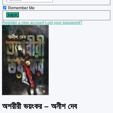
Remember Me
Register a new account
Lost your password?
অশরীরী ভয়ংকর – অনীশ দেব