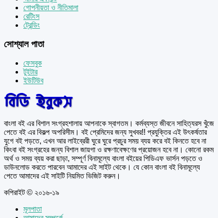
গোপনীয়তা ও নীতিমালা
রেটিংস
ট্রেন্ডিং
সোশ্যাল পাতা
ফেসবুক
টুইটার
ইউটিউব
বাংলা বই এর বিশাল সংগ্রহশালায় আপনাকে স্বাগতম। কর্মব্যস্ত জীবনে সাহিত্যরস খুঁজে
পেতে বই এর বিকল্প অপরিসীম। বই প্রেমিদের জন্য সুখবর!! প্রযুক্তির এই উৎকর্ষতার
যুগে বই পড়তে, এখন আর লাইব্রেরী ঘুরে ঘুরে প্রচুর সময় ব্যয় করে বই কিনতে হবে না
কিংবা বই সংগ্রহের জন্য বিশাল জায়গা ও রক্ষণাবেক্ষণের প্রয়োজন হবে না। কোনো রকম
অর্থ ও সময় ব্যয় করা ছাড়া, সম্পূর্ণ বিনামূল্যে বাংলা বইয়ের পিডিএফ ভার্সন পড়তে ও
ডাউনলোড করতে পারবেন আমাদের এই সাইট থেকে। যে কোন বাংলা বই বিনামূল্যে
পেতে আমাদের এই সাইটি নিয়মিত ভিজিট করুন।
কপিরাইট © ২০১৬-১৯
মূলপাতা
আমাদের সম্পর্কে