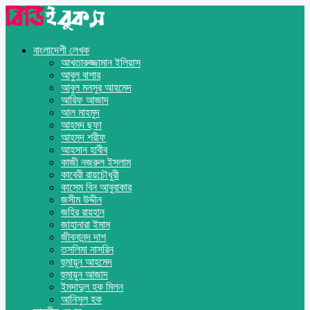
বাংলাদেশী লেখক
আখতারুজ্জামান ইলিয়াস
আবুল বাশার
আবুল মনসুর আহমেদ
আরিফ আজাদ
আল মাহমুদ
আহমদ ছফা
আহমদ শরীফ
আহসান হাবীব
কাজী নজরুল ইসলাম
কাবেরী রায়চৌধুরী
কাসেম বিন আবুবাকার
জসীম উদ্দীন
জহির রায়হান
জাহানারা ইমাম
জীবনানন্দ দাশ
তসলিমা নাসরিন
হুমায়ূন আহমেদ
হুমায়ুন আজাদ
ইমদাদুল হক মিলন
আনিসুল হক