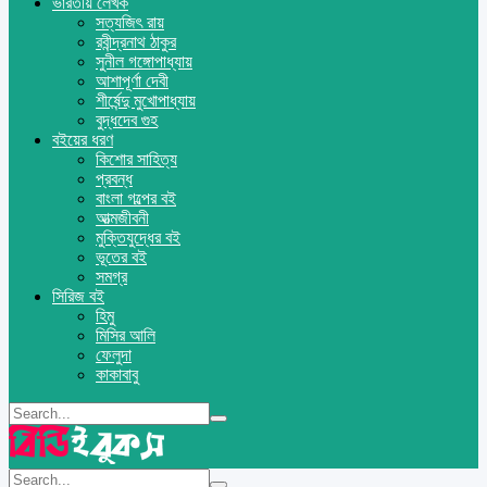
ভারতীয় লেখক
সত্যজিৎ রায়
রবীন্দ্রনাথ ঠাকুর
সুনীল গঙ্গোপাধ্যায়
আশাপূর্ণা দেবী
শীর্ষেন্দু মুখোপাধ্যায়
বুদ্ধদেব গুহ
বইয়ের ধরণ
কিশোর সাহিত্য
প্রবন্ধ
বাংলা গল্পের বই
আত্মজীবনী
মুক্তিযুদ্ধের বই
ভূতের বই
সমগ্র
সিরিজ বই
হিমু
মিসির আলি
ফেলুদা
কাকাবাবু