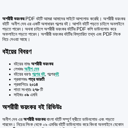
অশরীরী ভয়ংকর
PDF বইটি আমরা আমাদের সাইটে আপলোড করেছি। অশরীরী ভয়ংকর
বইটি অনীশ দেব এর একটি অসাধারন গল্পের বই। আপনি বইটি পড়তে চাইলে অনলাইনে
পড়তে পারেন। অথবা চাইলে অশরীরী ভয়ংকর বইটির PDF কপি ডাউনলোড করে
অফলাইনে পড়তে পারেন। অশরীরী ভয়ংকর বইটির বিস্তারিত তথ্য এবং PDF লিংক
নিচে দেওয়া আছে।
বইয়ের বিবরণ
বইয়ের নামঃ
অশরীরী ভয়ংকর
লেখকঃ
অনীশ দেব
বইয়ের ধরণঃ
গল্পের বই
, গল্পের
বই
প্রকাশকঃ
পত্র ভারতী
প্রকাশিতঃ
২০১৪
পাতা সংখ্যাঃ
২৭৮
টি
সাইজঃ
০৯
এমবি
অশরীরী ভয়ংকর বই রিভিউঃ
অনীশ দেব এর
অশরীরী ভয়ংকর
বাংলা বইটি সম্পুর্ণ ফ্রীতে ডাউনলোড এবং পড়তে
পারবেন। নিচের লিংক থেকে ০৯ এমবির বইটি ডাউনলোড করে কিংবা অনলাইনে যেকোন