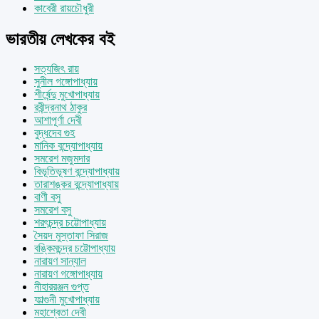
কাবেরী রায়চৌধুরী
ভারতীয় লেখকের বই
সত্যজিৎ রায়
সুনীল গঙ্গোপাধ্যায়
শীর্ষেন্দু মুখোপাধ্যায়
রবীন্দ্রনাথ ঠাকুর
আশাপূর্ণা দেবী
বুদ্ধদেব গুহ
মানিক বন্দ্যোপাধ্যায়
সমরেশ মজুমদার
বিভূতিভূষণ বন্দ্যোপাধ্যায়
তারাশঙ্কর বন্দ্যোপাধ্যায়
বাণী বসু
সমরেশ বসু
শরৎচন্দ্র চট্টোপাধ্যায়
সৈয়দ মুস্তাফা সিরাজ
বঙ্কিমচন্দ্র চট্টোপাধ্যায়
নারায়ণ সান্যাল
নারায়ণ গঙ্গোপাধ্যায়
নীহাররঞ্জন গুপ্ত
ফাল্গুনী মুখোপাধ্যায়
মহাশ্বেতা দেবী