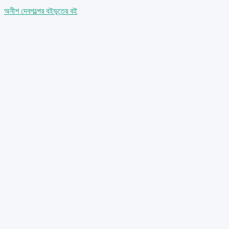
অনীশ দেব
গল্পের বই
ভূতের বই