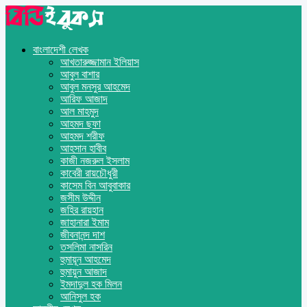
বাংলাদেশী লেখক
আখতারুজ্জামান ইলিয়াস
আবুল বাশার
আবুল মনসুর আহমেদ
আরিফ আজাদ
আল মাহমুদ
আহমদ ছফা
আহমদ শরীফ
আহসান হাবীব
কাজী নজরুল ইসলাম
কাবেরী রায়চৌধুরী
কাসেম বিন আবুবাকার
জসীম উদ্দীন
জহির রায়হান
জাহানারা ইমাম
জীবনানন্দ দাশ
তসলিমা নাসরিন
হুমায়ূন আহমেদ
হুমায়ুন আজাদ
ইমদাদুল হক মিলন
আনিসুল হক