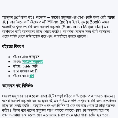
অভ্যেস pdf বাংলা বই। অভ্যেস – সমরেশ মজুমদার এর
লেখা একটি বাংলা ছোট
গল্পের
বই। তার “অভ্যেস” বইয়ের একটি পিডিএফ (pdf) ফাইল ই বুক (eBook) আমরা
অনলাইনে খুজে পেয়েছি এবং সমরেশ মজুমদার (Samaresh Majumdar) এর
অসাধারণ বইটি আপনাদের মাঝে শেয়ার করছি। আপনারা যেকোন সময় বইটি আমাদের
ওয়েব সাইট থেকে ডাউনলোড করে এবং অনলাইনে পড়তে পারবেন।
বইয়ের বিবরণ
বইয়ের নামঃ
অভ্যেস
লেখকঃ
সমরেশ মজুমদার
সাইজঃ
০.৬৬
এমবি
পাতা সংখ্যাঃ
০৫
টি
বইয়ের ধরণঃ
গল্প
অভ্যেস বই রিভিউঃ
সমরেশ মজুমদার এর
অভ্যেস
বাংলা বইটি সম্পুর্ণ ফ্রীতে ডাউনলোড এবং পড়তে পারবেন।
আমরা সমরেশ মজুমদার এর অভ্যেস বই এর পিডিএফ কপি সংগ্রহ করেছি এবং আপনাদের
মাঝে তা শেয়ার করছি। অভ্যাস এমন এক জিনিস যা এক বার হয়ে গেলে তা ছাড়া অনেক
কঠিন। বিয়ের পরে পাশের মানুষটার সাথে থাকতে থাকতে এমন এক অভ্যাস হয়ে যায়
তখন ভালবাসা না থাকলেও যেন অভ্যেসের কারণে তাকে ছাড়া থাকা কষ্টের হয়ে পরে।