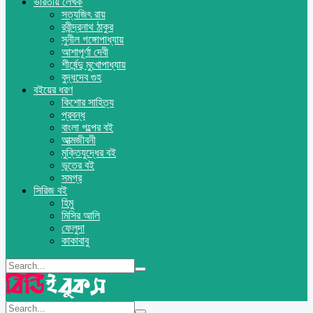
ভারতীয় লেখক
সত্যজিৎ রায়
রবীন্দ্রনাথ ঠাকুর
সুনীল গঙ্গোপাধ্যায়
আশাপূর্ণা দেবী
শীর্ষেন্দু মুখোপাধ্যায়
বুদ্ধদেব গুহ
বইয়ের ধরণ
কিশোর সাহিত্য
প্রবন্ধ
বাংলা গল্পের বই
আত্মজীবনী
মুক্তিযুদ্ধের বই
ভূতের বই
সমগ্র
সিরিজ বই
হিমু
মিসির আলি
ফেলুদা
কাকাবাবু