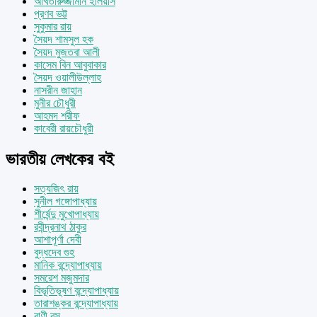
আখতারুজ্জামান ইলিয়াস
প্রণব ভট্ট
সুকুমার রায়
সৈয়দ শামসুল হক
সৈয়দ মুজতবা আলী
কাসেম বিন আবুবাকার
সৈয়দ ওয়ালীউল্লাহ
নাসরীন জাহান
মুনীর চৌধুরী
আহমদ শরীফ
কাবেরী রায়চৌধুরী
ভারতীয় লেখকের বই
সত্যজিৎ রায়
সুনীল গঙ্গোপাধ্যায়
শীর্ষেন্দু মুখোপাধ্যায়
রবীন্দ্রনাথ ঠাকুর
আশাপূর্ণা দেবী
বুদ্ধদেব গুহ
মানিক বন্দ্যোপাধ্যায়
সমরেশ মজুমদার
বিভূতিভূষণ বন্দ্যোপাধ্যায়
তারাশঙ্কর বন্দ্যোপাধ্যায়
বাণী বসু