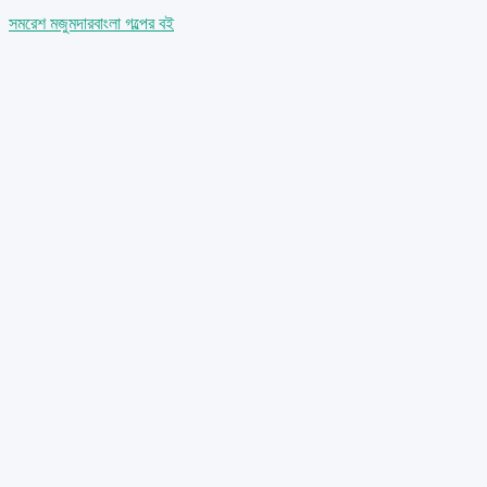
সমরেশ মজুমদার
বাংলা গল্পের বই