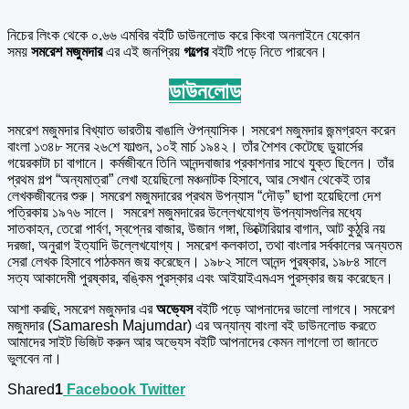
নিচের লিংক থেকে ০.৬৬ এমবির বইটি ডাউনলোড করে কিংবা অনলাইনে যেকোন
সময়
সমরেশ মজুমদার
এর এই জনপ্রিয়
গল্পের
বইটি পড়ে নিতে পারবেন।
ডাউনলোড
সমরেশ মজুমদার বিখ্যাত ভারতীয় বাঙালি ঔপন্যাসিক। সমরেশ মজুমদার জন্মগ্রহন করেন
বাংলা ১৩৪৮ সনের ২৬শে ফাল্গুন, ১০ই মার্চ ১৯৪২। তাঁর শৈশব কেটেছে ডুয়ার্সের
গয়েরকাটা চা বাগানে। কর্মজীবনে তিনি আনন্দবাজার প্রকাশনার সাথে যুক্ত ছিলেন। তাঁর
প্রথম গল্প “অন্যমাত্রা” লেখা হয়েছিলো মঞ্চনাটক হিসাবে, আর সেখান থেকেই তার
লেখকজীবনের শুরু। সমরেশ মজুমদারের প্রথম উপন্যাস “দৌড়” ছাপা হয়েছিলো দেশ
পত্রিকায় ১৯৭৬ সালে। সমরেশ মজুমদারের উল্লেখযোগ্য উপন্যাসগুলির মধ্যে
সাতকাহন, তেরো পার্বণ, স্বপ্নের বাজার, উজান গঙ্গা, ভিক্টোরিয়ার বাগান, আট কুঠুরি নয়
দরজা, অনুরাগ ইত্যাদি উল্লেখযোগ্য। সমরেশ কলকাতা, তথা বাংলার সর্বকালের অন্যতম
সেরা লেখক হিসাবে পাঠকমন জয় করেছেন। ১৯৮২ সালে আনন্দ পুরষ্কার, ১৯৮৪ সালে
সত্য আকাদেমী পুরষ্কার, বঙ্কিম পুরস্কার এবং আইয়াইএমএস পুরস্কার জয় করেছেন।
আশা করছি, সমরেশ মজুমদার এর
অভ্যেস
বইটি পড়ে আপনাদের ভালো লাগবে। সমরেশ
মজুমদার (Samaresh Majumdar) এর অন্যান্য বাংলা বই ডাউনলোড করতে
আমাদের সাইট ভিজিট করুন আর অভ্যেস বইটি আপনাদের কেমন লাগলো তা জানতে
ভুলবেন না।
Shared
1
Facebook
Twitter