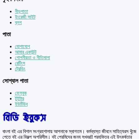
নীড়পাতা
ইংরেজী সাইট
ব্লগ
পাতা
যোগাযোগ
আমার একাউন্ট
গোপনীয়তা ও নীতিমালা
রেটিংস
ট্রেন্ডিং
সোশ্যাল পাতা
ফেসবুক
টুইটার
ইউটিউব
বাংলা বই এর বিশাল সংগ্রহশালায় আপনাকে স্বাগতম। কর্মব্যস্ত জীবনে সাহিত্যরস খুঁজে
পেতে বই এর বিকল্প অপরিসীম। বই প্রেমিদের জন্য সুখবর!! প্রযুক্তির এই উৎকর্ষতার