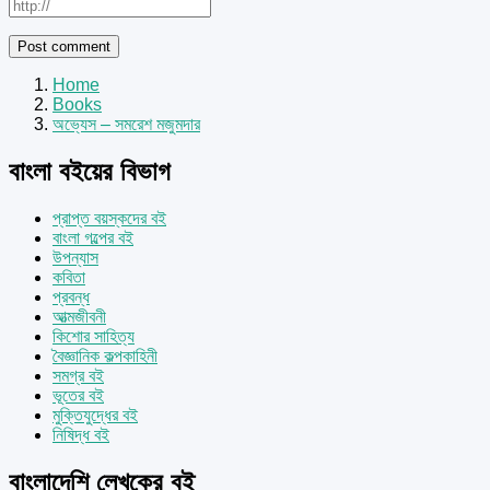
Home
Books
অভ্যেস – সমরেশ মজুমদার
বাংলা বইয়ের বিভাগ
প্রাপ্ত বয়স্কদের বই
বাংলা গল্পের বই
উপন্যাস
কবিতা
প্রবন্ধ
আত্মজীবনী
কিশোর সাহিত্য
বৈজ্ঞানিক কল্পকাহিনী
সমগ্র বই
ভূতের বই
মুক্তিযুদ্ধের বই
নিষিদ্ধ বই
বাংলাদেশি লেখকের বই