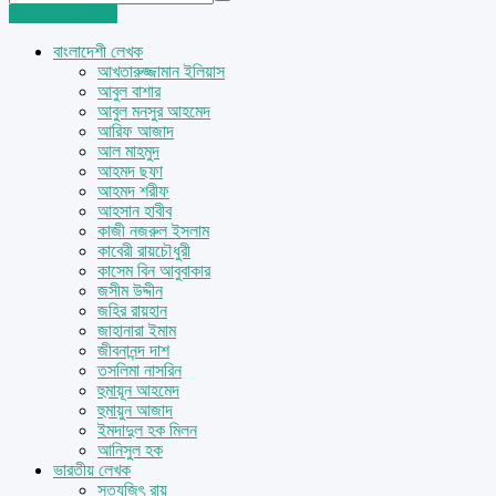
Login
Sign Up
বাংলাদেশী লেখক
আখতারুজ্জামান ইলিয়াস
আবুল বাশার
আবুল মনসুর আহমেদ
আরিফ আজাদ
আল মাহমুদ
আহমদ ছফা
আহমদ শরীফ
আহসান হাবীব
কাজী নজরুল ইসলাম
কাবেরী রায়চৌধুরী
কাসেম বিন আবুবাকার
জসীম উদ্দীন
জহির রায়হান
জাহানারা ইমাম
জীবনানন্দ দাশ
তসলিমা নাসরিন
হুমায়ূন আহমেদ
হুমায়ুন আজাদ
ইমদাদুল হক মিলন
আনিসুল হক
ভারতীয় লেখক
সত্যজিৎ রায়