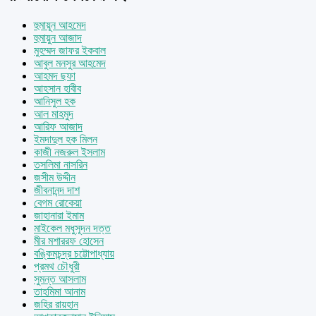
হুমায়ূন আহমেদ
হুমায়ুন আজাদ
মুহম্মদ জাফর ইকবাল
আবুল মনসুর আহমেদ
আহমদ ছফা
আহসান হাবীব
আনিসুল হক
আল মাহমুদ
আরিফ আজাদ
ইমদাদুল হক মিলন
কাজী নজরুল ইসলাম
তসলিমা নাসরিন
জসীম উদ্দীন
জীবনানন্দ দাশ
বেগম রোকেয়া
জাহানারা ইমাম
মাইকেল মধুসূদন দত্ত
মীর মশাররফ হোসেন
বঙ্কিমচন্দ্র চট্টোপাধ্যায়
প্রমথ চৌধুরী
সুমন্ত আসলাম
তাহমিমা আনাম
জহির রায়হান