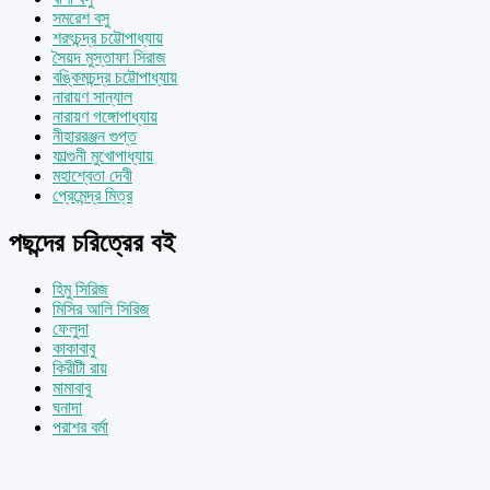
সমরেশ বসু
শরৎচন্দ্র চট্টোপাধ্যায়
সৈয়দ মুস্তাফা সিরাজ
বঙ্কিমচন্দ্র চট্টোপাধ্যায়
নারায়ণ সান্যাল
নারায়ণ গঙ্গোপাধ্যায়
নীহাররঞ্জন গুপ্ত
ফাল্গুনী মুখোপাধ্যায়
মহাশ্বেতা দেবী
প্রেমেন্দ্র মিত্র
পছন্দের চরিত্রের বই
হিমু সিরিজ
মিসির আলি সিরিজ
ফেলুদা
কাকাবাবু
কিরীটী রায়
মামাবাবু
ঘনাদা
পরাশর বর্মা