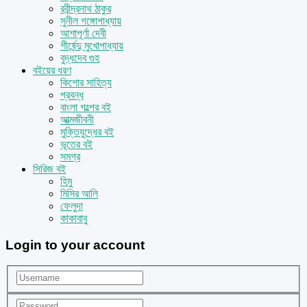
রবীন্দ্রনাথ ঠাকুর
সুনীল গঙ্গোপাধ্যায়
আশাপূর্ণা দেবী
শীর্ষেন্দু মুখোপাধ্যায়
বুদ্ধদেব গুহ
বইয়ের ধরণ
কিশোর সাহিত্য
প্রবন্ধ
বাংলা গল্পের বই
আত্মজীবনী
মুক্তিযুদ্ধের বই
ভূতের বই
সমগ্র
সিরিজ বই
হিমু
মিসির আলি
ফেলুদা
কাকাবাবু
Login to your account