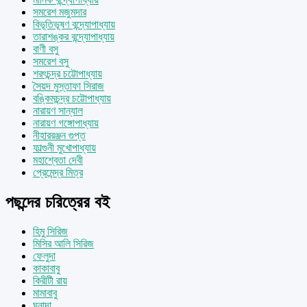
সমরেশ মজুমদার
বিভূতিভূষণ বন্দ্যোপাধ্যায়
তারাশঙ্কর বন্দ্যোপাধ্যায়
বাণী বসু
সমরেশ বসু
শরৎচন্দ্র চট্টোপাধ্যায়
সৈয়দ মুস্তাফা সিরাজ
বঙ্কিমচন্দ্র চট্টোপাধ্যায়
নারায়ণ সান্যাল
নারায়ণ গঙ্গোপাধ্যায়
নীহাররঞ্জন গুপ্ত
ফাল্গুনী মুখোপাধ্যায়
মহাশ্বেতা দেবী
প্রেমেন্দ্র মিত্র
পছন্দের চরিত্রের বই
হিমু সিরিজ
মিসির আলি সিরিজ
ফেলুদা
কাকাবাবু
কিরীটী রায়
মামাবাবু
ঘনাদা