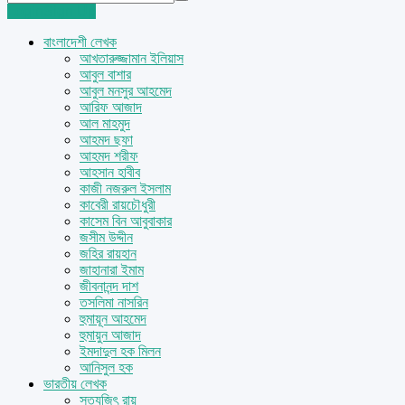
Login
Sign Up
বাংলাদেশী লেখক
আখতারুজ্জামান ইলিয়াস
আবুল বাশার
আবুল মনসুর আহমেদ
আরিফ আজাদ
আল মাহমুদ
আহমদ ছফা
আহমদ শরীফ
আহসান হাবীব
কাজী নজরুল ইসলাম
কাবেরী রায়চৌধুরী
কাসেম বিন আবুবাকার
জসীম উদ্দীন
জহির রায়হান
জাহানারা ইমাম
জীবনানন্দ দাশ
তসলিমা নাসরিন
হুমায়ূন আহমেদ
হুমায়ুন আজাদ
ইমদাদুল হক মিলন
আনিসুল হক
ভারতীয় লেখক
সত্যজিৎ রায়