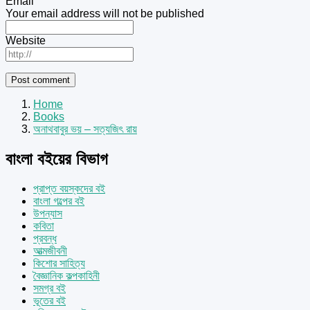
Email
*
Your email address will not be published
Website
Home
Books
অনাথবাবুর ভয় – সত্যজিৎ রায়
বাংলা বইয়ের বিভাগ
প্রাপ্ত বয়স্কদের বই
বাংলা গল্পের বই
উপন্যাস
কবিতা
প্রবন্ধ
আত্মজীবনী
কিশোর সাহিত্য
বৈজ্ঞানিক কল্পকাহিনী
সমগ্র বই
ভূতের বই