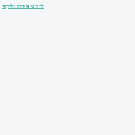
সত্যজিৎ রায়
বাংলা গল্পের বই