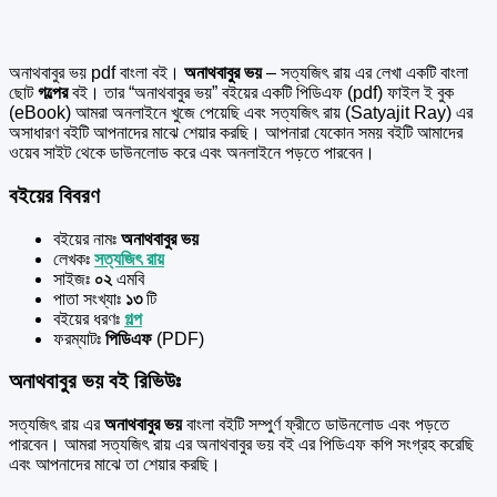
অনাথবাবুর ভয় pdf বাংলা বই।
অনাথবাবুর ভয়
– সত্যজিৎ রায় এর লেখা একটি বাংলা
ছোট
গল্পের
বই। তার “অনাথবাবুর ভয়” বইয়ের একটি পিডিএফ (pdf) ফাইল ই বুক
(eBook) আমরা অনলাইনে খুজে পেয়েছি এবং সত্যজিৎ রায় (Satyajit Ray) এর
অসাধারণ বইটি আপনাদের মাঝে শেয়ার করছি। আপনারা যেকোন সময় বইটি আমাদের
ওয়েব সাইট থেকে ডাউনলোড করে এবং অনলাইনে পড়তে পারবেন।
বইয়ের বিবরণ
বইয়ের নামঃ
অনাথবাবুর ভয়
লেখকঃ
সত্যজিৎ রায়
সাইজঃ
০২
এমবি
পাতা সংখ্যাঃ
১৩
টি
বইয়ের ধরণঃ
গল্প
ফরম্যাটঃ
পিডিএফ
(PDF)
অনাথবাবুর ভয় বই রিভিউঃ
সত্যজিৎ রায় এর
অনাথবাবুর ভয়
বাংলা বইটি সম্পুর্ণ ফ্রীতে ডাউনলোড এবং পড়তে
পারবেন। আমরা সত্যজিৎ রায় এর অনাথবাবুর ভয় বই এর পিডিএফ কপি সংগ্রহ করেছি
এবং আপনাদের মাঝে তা শেয়ার করছি।