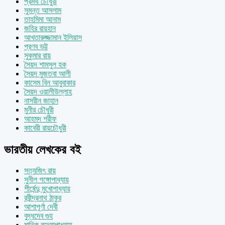
প্রমথ চৌধুরী
সুমন্ত আসলাম
তাহমিমা আনাম
জহির রায়হান
আখতারুজ্জামান ইলিয়াস
প্রণব ভট্ট
সুকুমার রায়
সৈয়দ শামসুল হক
সৈয়দ মুজতবা আলী
কাসেম বিন আবুবাকার
সৈয়দ ওয়ালীউল্লাহ
নাসরীন জাহান
মুনীর চৌধুরী
আহমদ শরীফ
কাবেরী রায়চৌধুরী
ভারতীয় লেখকের বই
সত্যজিৎ রায়
সুনীল গঙ্গোপাধ্যায়
শীর্ষেন্দু মুখোপাধ্যায়
রবীন্দ্রনাথ ঠাকুর
আশাপূর্ণা দেবী
বুদ্ধদেব গুহ
মানিক বন্দ্যোপাধ্যায়