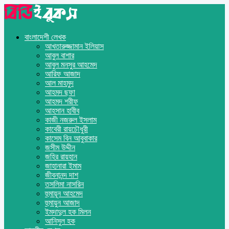
বাংলাদেশী লেখক
আখতারুজ্জামান ইলিয়াস
আবুল বাশার
আবুল মনসুর আহমেদ
আরিফ আজাদ
আল মাহমুদ
আহমদ ছফা
আহমদ শরীফ
আহসান হাবীব
কাজী নজরুল ইসলাম
কাবেরী রায়চৌধুরী
কাসেম বিন আবুবাকার
জসীম উদ্দীন
জহির রায়হান
জাহানারা ইমাম
জীবনানন্দ দাশ
তসলিমা নাসরিন
হুমায়ূন আহমেদ
হুমায়ুন আজাদ
ইমদাদুল হক মিলন
আনিসুল হক