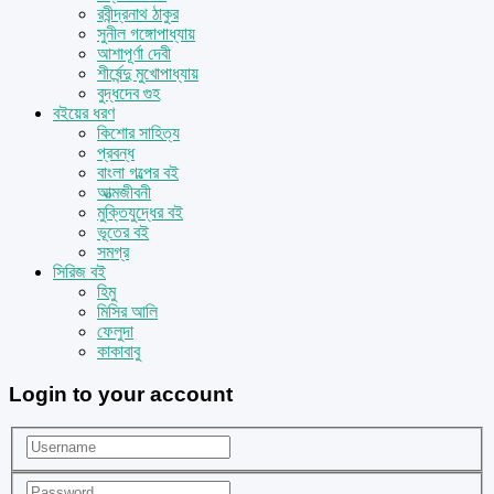
রবীন্দ্রনাথ ঠাকুর
সুনীল গঙ্গোপাধ্যায়
আশাপূর্ণা দেবী
শীর্ষেন্দু মুখোপাধ্যায়
বুদ্ধদেব গুহ
বইয়ের ধরণ
কিশোর সাহিত্য
প্রবন্ধ
বাংলা গল্পের বই
আত্মজীবনী
মুক্তিযুদ্ধের বই
ভূতের বই
সমগ্র
সিরিজ বই
হিমু
মিসির আলি
ফেলুদা
কাকাবাবু
Login to your account