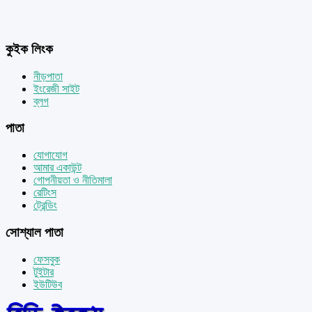
কুইক লিংক
নীড়পাতা
ইংরেজী সাইট
ব্লগ
পাতা
যোগাযোগ
আমার একাউন্ট
গোপনীয়তা ও নীতিমালা
রেটিংস
ট্রেন্ডিং
সোশ্যাল পাতা
ফেসবুক
টুইটার
ইউটিউব