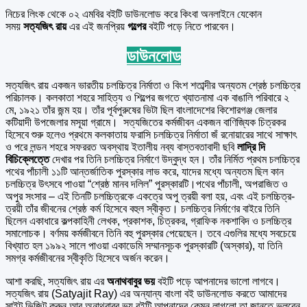
নিচের লিংক থেকে ০২ এমবির বইটি ডাউনলোড করে কিংবা অনলাইনে যেকোন
সময়
সত্যজিৎ রায়
এর এই জনপ্রিয়
গল্পের
বইটি পড়ে নিতে পারবেন।
ডাউনলোড
সত্যজিৎ রায় একজন ভারতীয় চলচ্চিত্র নির্মাতা ও বিংশ শতাব্দীর অন্যতম শ্রেষ্ঠ চলচ্চিত্র
পরিচালক। কলকাতা শহরে সাহিত্য ও শিল্পের জগতে খ্যাতনামা এক বাঙালি পরিবারে ২
মে, ১৯২১ তাঁর জন্ম হয়। তাঁর পূর্বপুরুষের ভিটা ছিল বাংলাদেশের কিশোরগঞ্জ জেলার
কটিয়াদী উপজেলার মসূয়া গ্রামে। সত্যজিতের কর্মজীবন একজন বাণিজ্যিক চিত্রকর
হিসেবে শুরু হলেও প্রথমে কলকাতায় ফরাসি চলচ্চিত্র নির্মাতা জঁ রনোয়ারের সাথে সাক্ষাৎ
ও পরে লন্ডন শহরে সফররত অবস্থায় ইতালীয় নব্য বাস্তবতাবাদী ছবি
লাদ্রি দি
বিচিক্লেত্তে
দেখার পর তিনি চলচ্চিত্র নির্মাণে উদ্বুদ্ধ হন। তাঁর নির্মিত প্রথম চলচ্চিত্র
পথের পাঁচালী ১১টি আন্তর্জাতিক পুরস্কার লাভ করে, যাদের মধ্যে অন্যতম ছিল কান
চলচ্চিত্র উৎসবে পাওয়া “শ্রেষ্ঠ মানব দলিল” পুরস্কারটি।পথের পাঁচালী, অপরাজিত ও
অপুর সংসার – এই তিনটি চলচ্চিত্রকে একত্রে অপু ত্রয়ী বলা হয়, এবং এই চলচ্চিত্র-
ত্রয়ী তাঁর জীবনের শ্রেষ্ঠ কর্ম হিসেবে বহুল স্বীকৃত। চলচ্চিত্র নির্মাণের বাইরে তিনি
ছিলেন একাধারে কল্পকাহিনী লেখক, প্রকাশক, চিত্রকর, গ্রাফিক নকশাবিদ ও চলচ্চিত্র
সমালোচক। বর্ণময় কর্মজীবনে তিনি বহু পুরস্কার পেয়েছেন। তবে এগুলির মধ্যে সবচেয়ে
বিখ্যাত হল ১৯৯২ সালে পাওয়া একাডেমি সম্মানসূচক পুরস্কারটি (অস্কার), যা তিনি
সমগ্র কর্মজীবনের স্বীকৃতি হিসেবে অর্জন করেন।
আশা করছি, সত্যজিৎ রায় এর
অনাথবাবুর ভয়
বইটি পড়ে আপনাদের ভালো লাগবে।
সত্যজিৎ রায় (Satyajit Ray) এর অন্যান্য বাংলা বই ডাউনলোড করতে আমাদের
সাইট ভিজিট করুন আর অনাথবাবুর ভয় বইটি আপনাদের কেমন লাগলো তা জানতে ভুলবেন