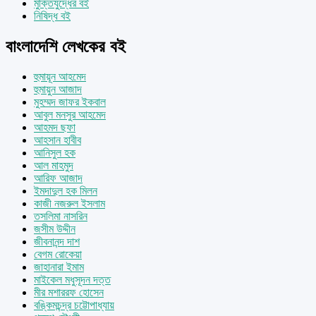
মুক্তিযুদ্ধের বই
নিষিদ্ধ বই
বাংলাদেশি লেখকের বই
হুমায়ূন আহমেদ
হুমায়ুন আজাদ
মুহম্মদ জাফর ইকবাল
আবুল মনসুর আহমেদ
আহমদ ছফা
আহসান হাবীব
আনিসুল হক
আল মাহমুদ
আরিফ আজাদ
ইমদাদুল হক মিলন
কাজী নজরুল ইসলাম
তসলিমা নাসরিন
জসীম উদ্দীন
জীবনানন্দ দাশ
বেগম রোকেয়া
জাহানারা ইমাম
মাইকেল মধুসূদন দত্ত
মীর মশাররফ হোসেন
বঙ্কিমচন্দ্র চট্টোপাধ্যায়