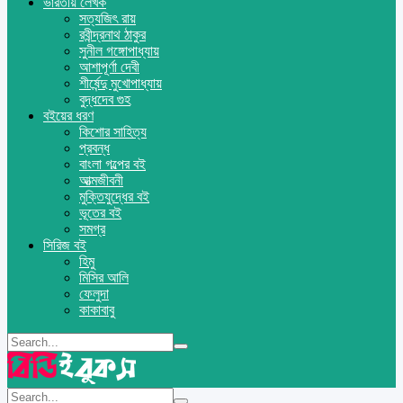
ভারতীয় লেখক
সত্যজিৎ রায়
রবীন্দ্রনাথ ঠাকুর
সুনীল গঙ্গোপাধ্যায়
আশাপূর্ণা দেবী
শীর্ষেন্দু মুখোপাধ্যায়
বুদ্ধদেব গুহ
বইয়ের ধরণ
কিশোর সাহিত্য
প্রবন্ধ
বাংলা গল্পের বই
আত্মজীবনী
মুক্তিযুদ্ধের বই
ভূতের বই
সমগ্র
সিরিজ বই
হিমু
মিসির আলি
ফেলুদা
কাকাবাবু