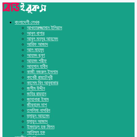
বাংলাদেশী লেখক
আখতারুজ্জামান ইলিয়াস
আবুল বাশার
আবুল মনসুর আহমেদ
আরিফ আজাদ
আল মাহমুদ
আহমদ ছফা
আহমদ শরীফ
আহসান হাবীব
কাজী নজরুল ইসলাম
কাবেরী রায়চৌধুরী
কাসেম বিন আবুবাকার
জসীম উদ্দীন
জহির রায়হান
জাহানারা ইমাম
জীবনানন্দ দাশ
তসলিমা নাসরিন
হুমায়ূন আহমেদ
হুমায়ুন আজাদ
ইমদাদুল হক মিলন
আনিসুল হক