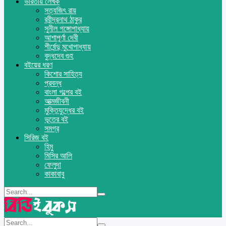
ভারতীয় লেখক
সত্যজিৎ রায়
রবীন্দ্রনাথ ঠাকুর
সুনীল গঙ্গোপাধ্যায়
আশাপূর্ণা দেবী
শীর্ষেন্দু মুখোপাধ্যায়
বুদ্ধদেব গুহ
বইয়ের ধরণ
কিশোর সাহিত্য
প্রবন্ধ
বাংলা গল্পের বই
আত্মজীবনী
মুক্তিযুদ্ধের বই
ভূতের বই
সমগ্র
সিরিজ বই
হিমু
মিসির আলি
ফেলুদা
কাকাবাবু