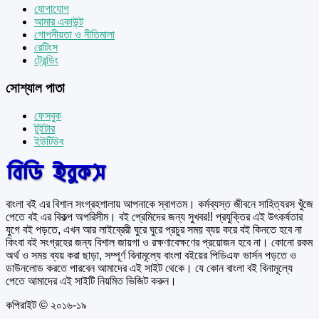
যোগাযোগ
আমার একাউন্ট
গোপনীয়তা ও নীতিমালা
রেটিংস
ট্রেন্ডিং
সোশ্যাল পাতা
ফেসবুক
টুইটার
ইউটিউব
বাংলা বই এর বিশাল সংগ্রহশালায় আপনাকে স্বাগতম। কর্মব্যস্ত জীবনে সাহিত্যরস খুঁজে
পেতে বই এর বিকল্প অপরিসীম। বই প্রেমিদের জন্য সুখবর!! প্রযুক্তির এই উৎকর্ষতার
যুগে বই পড়তে, এখন আর লাইব্রেরী ঘুরে ঘুরে প্রচুর সময় ব্যয় করে বই কিনতে হবে না
কিংবা বই সংগ্রহের জন্য বিশাল জায়গা ও রক্ষণাবেক্ষণের প্রয়োজন হবে না। কোনো রকম
অর্থ ও সময় ব্যয় করা ছাড়া, সম্পূর্ণ বিনামূল্যে বাংলা বইয়ের পিডিএফ ভার্সন পড়তে ও
ডাউনলোড করতে পারবেন আমাদের এই সাইট থেকে। যে কোন বাংলা বই বিনামূল্যে
পেতে আমাদের এই সাইটি নিয়মিত ভিজিট করুন।
কপিরাইট © ২০১৬-১৯