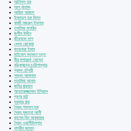
আনিসুল হক
আল মাহমুদ
আরিফ আজাদ
ইমদাদুল হক মিলন
কাজী নজরুল ইসলাম
তসলিমা নাসরিন
জসীম উদ্দীন
জীবনানন্দ দাশ
বেগম রোকেয়া
জাহানারা ইমাম
মাইকেল মধুসূদন দত্ত
মীর মশাররফ হোসেন
বঙ্কিমচন্দ্র চট্টোপাধ্যায়
প্রমথ চৌধুরী
সুমন্ত আসলাম
তাহমিমা আনাম
জহির রায়হান
আখতারুজ্জামান ইলিয়াস
প্রণব ভট্ট
সুকুমার রায়
সৈয়দ শামসুল হক
সৈয়দ মুজতবা আলী
কাসেম বিন আবুবাকার
সৈয়দ ওয়ালীউল্লাহ
নাসরীন জাহান