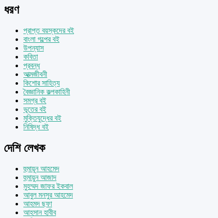
ধরণ
প্রাপ্ত বয়স্কদের বই
বাংলা গল্পের বই
উপন্যাস
কবিতা
প্রবন্ধ
আত্মজীবনী
কিশোর সাহিত্য
বৈজ্ঞানিক কল্পকাহিনী
সমগ্র বই
ভূতের বই
মুক্তিযুদ্ধের বই
নিষিদ্ধ বই
দেশি লেখক
হুমায়ূন আহমেদ
হুমায়ুন আজাদ
মুহম্মদ জাফর ইকবাল
আবুল মনসুর আহমেদ
আহমদ ছফা
আহসান হাবীব