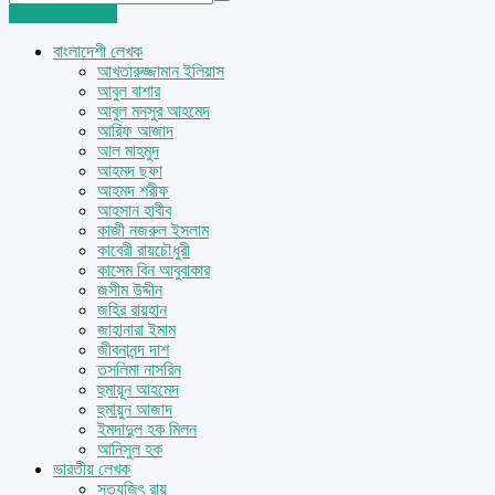
Login
Sign Up
বাংলাদেশী লেখক
আখতারুজ্জামান ইলিয়াস
আবুল বাশার
আবুল মনসুর আহমেদ
আরিফ আজাদ
আল মাহমুদ
আহমদ ছফা
আহমদ শরীফ
আহসান হাবীব
কাজী নজরুল ইসলাম
কাবেরী রায়চৌধুরী
কাসেম বিন আবুবাকার
জসীম উদ্দীন
জহির রায়হান
জাহানারা ইমাম
জীবনানন্দ দাশ
তসলিমা নাসরিন
হুমায়ূন আহমেদ
হুমায়ুন আজাদ
ইমদাদুল হক মিলন
আনিসুল হক
ভারতীয় লেখক
সত্যজিৎ রায়