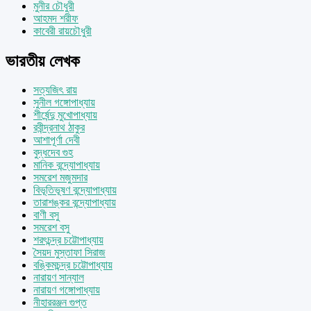
মুনীর চৌধুরী
আহমদ শরীফ
কাবেরী রায়চৌধুরী
ভারতীয় লেখক
সত্যজিৎ রায়
সুনীল গঙ্গোপাধ্যায়
শীর্ষেন্দু মুখোপাধ্যায়
রবীন্দ্রনাথ ঠাকুর
আশাপূর্ণা দেবী
বুদ্ধদেব গুহ
মানিক বন্দ্যোপাধ্যায়
সমরেশ মজুমদার
বিভূতিভূষণ বন্দ্যোপাধ্যায়
তারাশঙ্কর বন্দ্যোপাধ্যায়
বাণী বসু
সমরেশ বসু
শরৎচন্দ্র চট্টোপাধ্যায়
সৈয়দ মুস্তাফা সিরাজ
বঙ্কিমচন্দ্র চট্টোপাধ্যায়
নারায়ণ সান্যাল
নারায়ণ গঙ্গোপাধ্যায়
নীহাররঞ্জন গুপ্ত