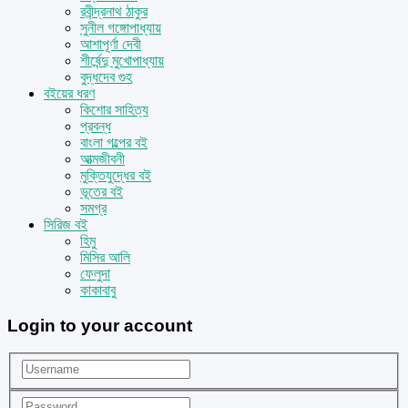
রবীন্দ্রনাথ ঠাকুর
সুনীল গঙ্গোপাধ্যায়
আশাপূর্ণা দেবী
শীর্ষেন্দু মুখোপাধ্যায়
বুদ্ধদেব গুহ
বইয়ের ধরণ
কিশোর সাহিত্য
প্রবন্ধ
বাংলা গল্পের বই
আত্মজীবনী
মুক্তিযুদ্ধের বই
ভূতের বই
সমগ্র
সিরিজ বই
হিমু
মিসির আলি
ফেলুদা
কাকাবাবু
Login to your account