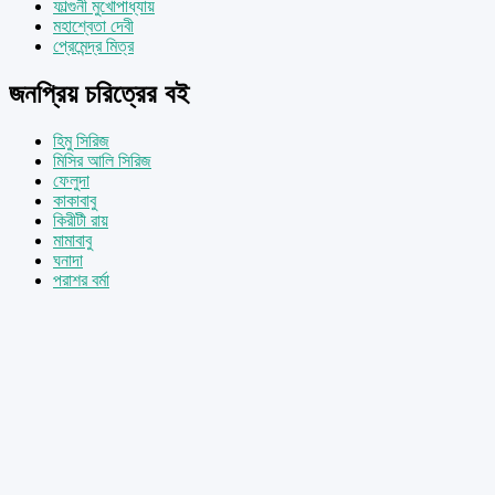
ফাল্গুনী মুখোপাধ্যায়
মহাশ্বেতা দেবী
প্রেমেন্দ্র মিত্র
জনপ্রিয় চরিত্রের বই
হিমু সিরিজ
মিসির আলি সিরিজ
ফেলুদা
কাকাবাবু
কিরীটী রায়
মামাবাবু
ঘনাদা
পরাশর বর্মা