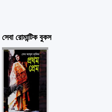
সেবা রোমান্টিক বুকস