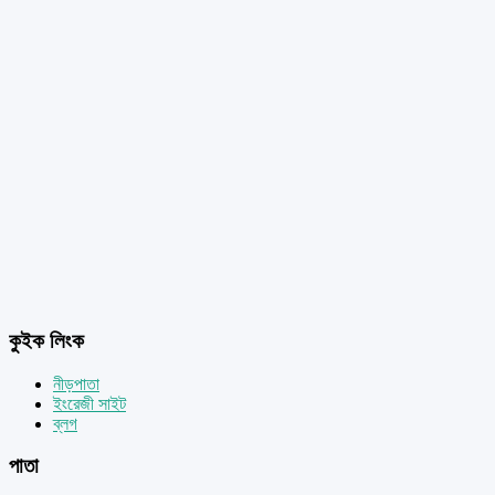
কুইক লিংক
নীড়পাতা
ইংরেজী সাইট
ব্লগ
পাতা