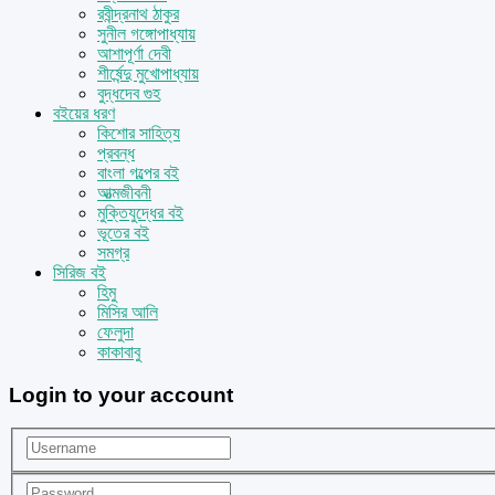
রবীন্দ্রনাথ ঠাকুর
সুনীল গঙ্গোপাধ্যায়
আশাপূর্ণা দেবী
শীর্ষেন্দু মুখোপাধ্যায়
বুদ্ধদেব গুহ
বইয়ের ধরণ
কিশোর সাহিত্য
প্রবন্ধ
বাংলা গল্পের বই
আত্মজীবনী
মুক্তিযুদ্ধের বই
ভূতের বই
সমগ্র
সিরিজ বই
হিমু
মিসির আলি
ফেলুদা
কাকাবাবু
Login to your account