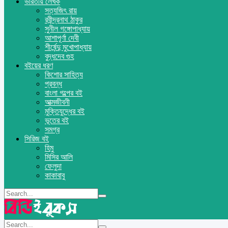
ভারতীয় লেখক
সত্যজিৎ রায়
রবীন্দ্রনাথ ঠাকুর
সুনীল গঙ্গোপাধ্যায়
আশাপূর্ণা দেবী
শীর্ষেন্দু মুখোপাধ্যায়
বুদ্ধদেব গুহ
বইয়ের ধরণ
কিশোর সাহিত্য
প্রবন্ধ
বাংলা গল্পের বই
আত্মজীবনী
মুক্তিযুদ্ধের বই
ভূতের বই
সমগ্র
সিরিজ বই
হিমু
মিসির আলি
ফেলুদা
কাকাবাবু