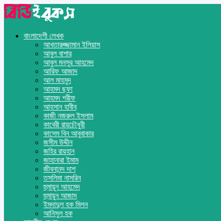
বাংলাদেশী লেখক
আখতারুজ্জামান ইলিয়াস
আবুল বাশার
আবুল মনসুর আহমেদ
আরিফ আজাদ
আল মাহমুদ
আহমদ ছফা
আহমদ শরীফ
আহসান হাবীব
কাজী নজরুল ইসলাম
কাবেরী রায়চৌধুরী
কাসেম বিন আবুবাকার
জসীম উদ্দীন
জহির রায়হান
জাহানারা ইমাম
জীবনানন্দ দাশ
তসলিমা নাসরিন
হুমায়ূন আহমেদ
হুমায়ুন আজাদ
ইমদাদুল হক মিলন
আনিসুল হক