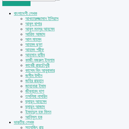
Login
Sign Up
বাংলাদেশী লেখক
আখতারুজ্জামান ইলিয়াস
আবুল বাশার
আবুল মনসুর আহমেদ
আরিফ আজাদ
আল মাহমুদ
আহমদ ছফা
আহমদ শরীফ
আহসান হাবীব
কাজী নজরুল ইসলাম
কাবেরী রায়চৌধুরী
কাসেম বিন আবুবাকার
জসীম উদ্দীন
জহির রায়হান
জাহানারা ইমাম
জীবনানন্দ দাশ
তসলিমা নাসরিন
হুমায়ূন আহমেদ
হুমায়ুন আজাদ
ইমদাদুল হক মিলন
আনিসুল হক
ভারতীয় লেখক
সত্যজিৎ রায়