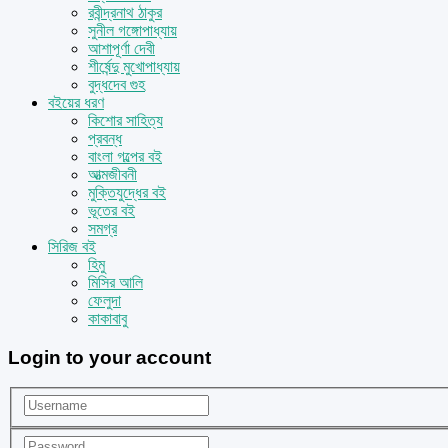
রবীন্দ্রনাথ ঠাকুর
সুনীল গঙ্গোপাধ্যায়
আশাপূর্ণা দেবী
শীর্ষেন্দু মুখোপাধ্যায়
বুদ্ধদেব গুহ
বইয়ের ধরণ
কিশোর সাহিত্য
প্রবন্ধ
বাংলা গল্পের বই
আত্মজীবনী
মুক্তিযুদ্ধের বই
ভূতের বই
সমগ্র
সিরিজ বই
হিমু
মিসির আলি
ফেলুদা
কাকাবাবু
Login to your account