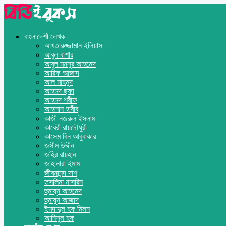
বাংলাদেশী লেখক
আখতারুজ্জামান ইলিয়াস
আবুল বাশার
আবুল মনসুর আহমেদ
আরিফ আজাদ
আল মাহমুদ
আহমদ ছফা
আহমদ শরীফ
আহসান হাবীব
কাজী নজরুল ইসলাম
কাবেরী রায়চৌধুরী
কাসেম বিন আবুবাকার
জসীম উদ্দীন
জহির রায়হান
জাহানারা ইমাম
জীবনানন্দ দাশ
তসলিমা নাসরিন
হুমায়ূন আহমেদ
হুমায়ুন আজাদ
ইমদাদুল হক মিলন
আনিসুল হক