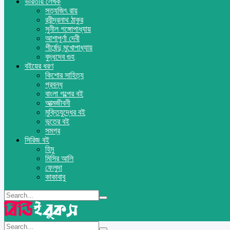
ভারতীয় লেখক
সত্যজিৎ রায়
রবীন্দ্রনাথ ঠাকুর
সুনীল গঙ্গোপাধ্যায়
আশাপূর্ণা দেবী
শীর্ষেন্দু মুখোপাধ্যায়
বুদ্ধদেব গুহ
বইয়ের ধরণ
কিশোর সাহিত্য
প্রবন্ধ
বাংলা গল্পের বই
আত্মজীবনী
মুক্তিযুদ্ধের বই
ভূতের বই
সমগ্র
সিরিজ বই
হিমু
মিসির আলি
ফেলুদা
কাকাবাবু