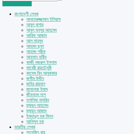
Login
Sign Up
বাংলাদেশী লেখক
আখতারুজ্জামান ইলিয়াস
আবুল বাশার
আবুল মনসুর আহমেদ
আরিফ আজাদ
আল মাহমুদ
আহমদ ছফা
আহমদ শরীফ
আহসান হাবীব
কাজী নজরুল ইসলাম
কাবেরী রায়চৌধুরী
কাসেম বিন আবুবাকার
জসীম উদ্দীন
জহির রায়হান
জাহানারা ইমাম
জীবনানন্দ দাশ
তসলিমা নাসরিন
হুমায়ূন আহমেদ
হুমায়ুন আজাদ
ইমদাদুল হক মিলন
আনিসুল হক
ভারতীয় লেখক
সত্যজিৎ রায়