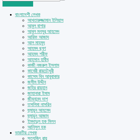
Login
Sign Up
বাংলাদেশী লেখক
আখতারুজ্জামান ইলিয়াস
আবুল বাশার
আবুল মনসুর আহমেদ
আরিফ আজাদ
আল মাহমুদ
আহমদ ছফা
আহমদ শরীফ
আহসান হাবীব
কাজী নজরুল ইসলাম
কাবেরী রায়চৌধুরী
কাসেম বিন আবুবাকার
জসীম উদ্দীন
জহির রায়হান
জাহানারা ইমাম
জীবনানন্দ দাশ
তসলিমা নাসরিন
হুমায়ূন আহমেদ
হুমায়ুন আজাদ
ইমদাদুল হক মিলন
আনিসুল হক
ভারতীয় লেখক
সত্যজিৎ রায়