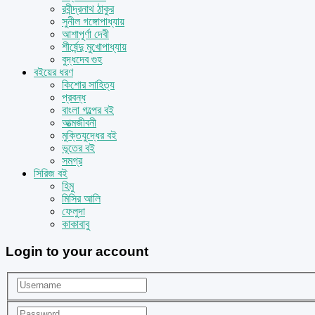
রবীন্দ্রনাথ ঠাকুর
সুনীল গঙ্গোপাধ্যায়
আশাপূর্ণা দেবী
শীর্ষেন্দু মুখোপাধ্যায়
বুদ্ধদেব গুহ
বইয়ের ধরণ
কিশোর সাহিত্য
প্রবন্ধ
বাংলা গল্পের বই
আত্মজীবনী
মুক্তিযুদ্ধের বই
ভূতের বই
সমগ্র
সিরিজ বই
হিমু
মিসির আলি
ফেলুদা
কাকাবাবু
Login to your account