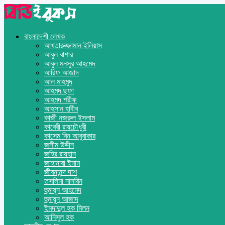
বাংলাদেশী লেখক
আখতারুজ্জামান ইলিয়াস
আবুল বাশার
আবুল মনসুর আহমেদ
আরিফ আজাদ
আল মাহমুদ
আহমদ ছফা
আহমদ শরীফ
আহসান হাবীব
কাজী নজরুল ইসলাম
কাবেরী রায়চৌধুরী
কাসেম বিন আবুবাকার
জসীম উদ্দীন
জহির রায়হান
জাহানারা ইমাম
জীবনানন্দ দাশ
তসলিমা নাসরিন
হুমায়ূন আহমেদ
হুমায়ুন আজাদ
ইমদাদুল হক মিলন
আনিসুল হক