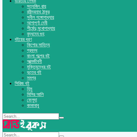
ভারতীয় লেখক
সত্যজিৎ রায়
রবীন্দ্রনাথ ঠাকুর
সুনীল গঙ্গোপাধ্যায়
আশাপূর্ণা দেবী
শীর্ষেন্দু মুখোপাধ্যায়
বুদ্ধদেব গুহ
বইয়ের ধরণ
কিশোর সাহিত্য
প্রবন্ধ
বাংলা গল্পের বই
আত্মজীবনী
মুক্তিযুদ্ধের বই
ভূতের বই
সমগ্র
সিরিজ বই
হিমু
মিসির আলি
ফেলুদা
কাকাবাবু