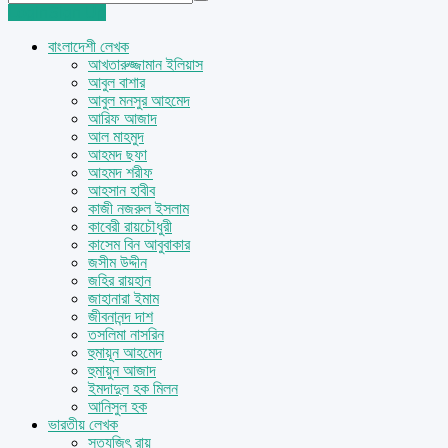
Login
Sign Up
বাংলাদেশী লেখক
আখতারুজ্জামান ইলিয়াস
আবুল বাশার
আবুল মনসুর আহমেদ
আরিফ আজাদ
আল মাহমুদ
আহমদ ছফা
আহমদ শরীফ
আহসান হাবীব
কাজী নজরুল ইসলাম
কাবেরী রায়চৌধুরী
কাসেম বিন আবুবাকার
জসীম উদ্দীন
জহির রায়হান
জাহানারা ইমাম
জীবনানন্দ দাশ
তসলিমা নাসরিন
হুমায়ূন আহমেদ
হুমায়ুন আজাদ
ইমদাদুল হক মিলন
আনিসুল হক
ভারতীয় লেখক
সত্যজিৎ রায়