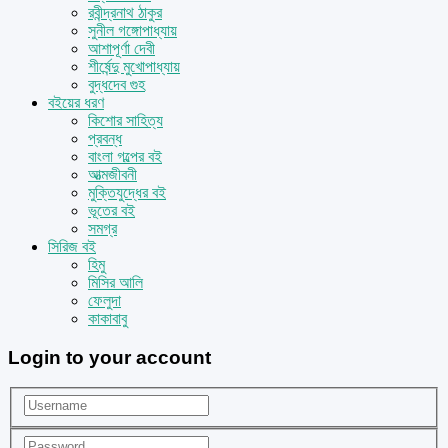
রবীন্দ্রনাথ ঠাকুর
সুনীল গঙ্গোপাধ্যায়
আশাপূর্ণা দেবী
শীর্ষেন্দু মুখোপাধ্যায়
বুদ্ধদেব গুহ
বইয়ের ধরণ
কিশোর সাহিত্য
প্রবন্ধ
বাংলা গল্পের বই
আত্মজীবনী
মুক্তিযুদ্ধের বই
ভূতের বই
সমগ্র
সিরিজ বই
হিমু
মিসির আলি
ফেলুদা
কাকাবাবু
Login to your account