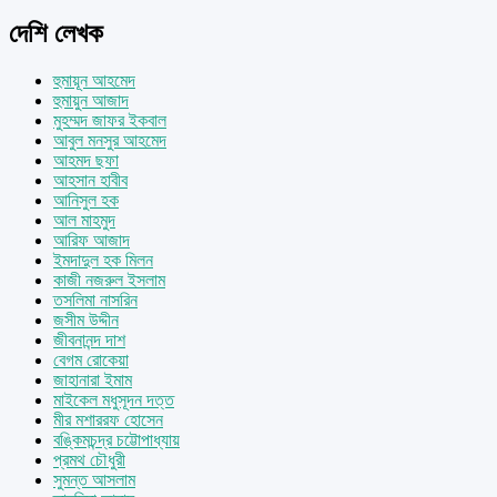
দেশি লেখক
হুমায়ূন আহমেদ
হুমায়ুন আজাদ
মুহম্মদ জাফর ইকবাল
আবুল মনসুর আহমেদ
আহমদ ছফা
আহসান হাবীব
আনিসুল হক
আল মাহমুদ
আরিফ আজাদ
ইমদাদুল হক মিলন
কাজী নজরুল ইসলাম
তসলিমা নাসরিন
জসীম উদ্দীন
জীবনানন্দ দাশ
বেগম রোকেয়া
জাহানারা ইমাম
মাইকেল মধুসূদন দত্ত
মীর মশাররফ হোসেন
বঙ্কিমচন্দ্র চট্টোপাধ্যায়
প্রমথ চৌধুরী
সুমন্ত আসলাম