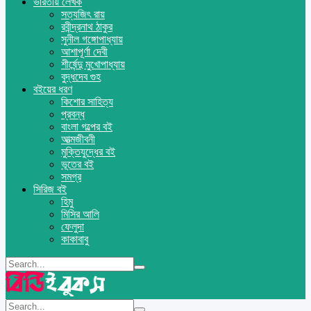
ভারতীয় লেখক
সত্যজিৎ রায়
রবীন্দ্রনাথ ঠাকুর
সুনীল গঙ্গোপাধ্যায়
আশাপূর্ণা দেবী
শীর্ষেন্দু মুখোপাধ্যায়
বুদ্ধদেব গুহ
বইয়ের ধরণ
কিশোর সাহিত্য
প্রবন্ধ
বাংলা গল্পের বই
আত্মজীবনী
মুক্তিযুদ্ধের বই
ভূতের বই
সমগ্র
সিরিজ বই
হিমু
মিসির আলি
ফেলুদা
কাকাবাবু