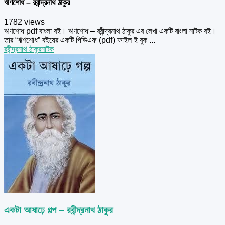
ঋণশোধ – রবীন্দ্রনাথ ঠাকুর
1782 views
ঋণশোধ pdf বাংলা বই। ঋণশোধ – রবীন্দ্রনাথ ঠাকুর এর লেখা একটি বাংলা নাটক বই।
তার “ঋণশোধ” বইয়ের একটি পিডিএফ (pdf) ফাইল ই বুক ...
রবীন্দ্রনাথ ঠাকুর
নাটক
একটা আষাঢ়ে গল্প – রবীন্দ্রনাথ ঠাকুর