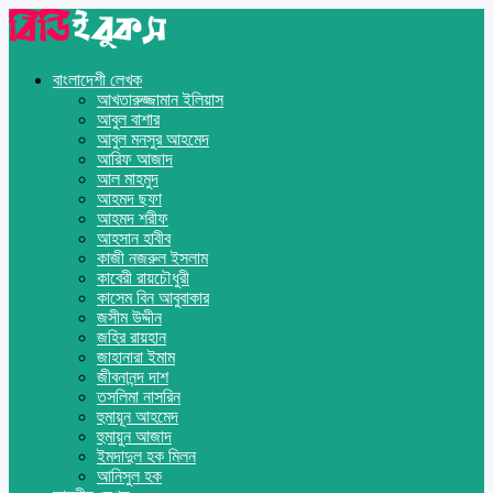
বাংলাদেশী লেখক
আখতারুজ্জামান ইলিয়াস
আবুল বাশার
আবুল মনসুর আহমেদ
আরিফ আজাদ
আল মাহমুদ
আহমদ ছফা
আহমদ শরীফ
আহসান হাবীব
কাজী নজরুল ইসলাম
কাবেরী রায়চৌধুরী
কাসেম বিন আবুবাকার
জসীম উদ্দীন
জহির রায়হান
জাহানারা ইমাম
জীবনানন্দ দাশ
তসলিমা নাসরিন
হুমায়ূন আহমেদ
হুমায়ুন আজাদ
ইমদাদুল হক মিলন
আনিসুল হক