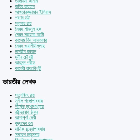
তাহমিমা আনাম
জহির রায়হান
আখতারুজ্জামান ইলিয়াস
প্রণব ভট্ট
সুকুমার রায়
সৈয়দ শামসুল হক
সৈয়দ মুজতবা আলী
কাসেম বিন আবুবাকার
সৈয়দ ওয়ালীউল্লাহ
নাসরীন জাহান
মুনীর চৌধুরী
আহমদ শরীফ
কাবেরী রায়চৌধুরী
ভারতীয় লেখক
সত্যজিৎ রায়
সুনীল গঙ্গোপাধ্যায়
শীর্ষেন্দু মুখোপাধ্যায়
রবীন্দ্রনাথ ঠাকুর
আশাপূর্ণা দেবী
বুদ্ধদেব গুহ
মানিক বন্দ্যোপাধ্যায়
সমরেশ মজুমদার