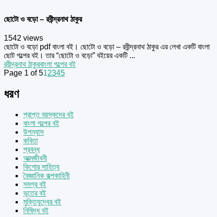
ছোটো ও বড়ো – রবীন্দ্রনাথ ঠাকুর
1542 views
ছোটো ও বড়ো pdf বাংলা বই। ছোটো ও বড়ো – রবীন্দ্রনাথ ঠাকুর এর লেখা একটি বাংলা
ছোট গল্পের বই। তার “ছোটো ও বড়ো” বইয়ের একটি ...
রবীন্দ্রনাথ ঠাকুর
বাংলা গল্পের বই
Page 1 of 5
1
2
3
4
5
ধরণ
প্রাপ্ত বয়স্কদের বই
বাংলা গল্পের বই
উপন্যাস
কবিতা
প্রবন্ধ
আত্মজীবনী
কিশোর সাহিত্য
বৈজ্ঞানিক কল্পকাহিনী
সমগ্র বই
ভূতের বই
মুক্তিযুদ্ধের বই
নিষিদ্ধ বই