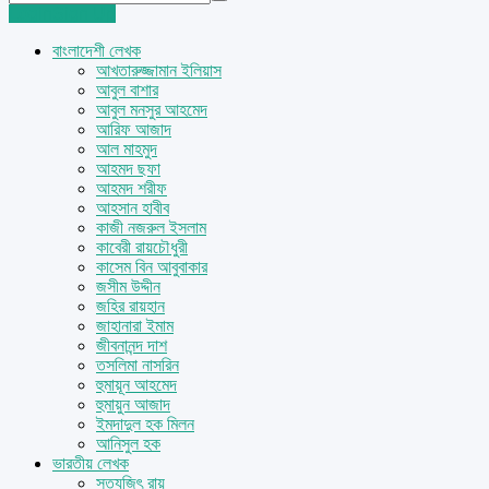
Login
Sign Up
বাংলাদেশী লেখক
আখতারুজ্জামান ইলিয়াস
আবুল বাশার
আবুল মনসুর আহমেদ
আরিফ আজাদ
আল মাহমুদ
আহমদ ছফা
আহমদ শরীফ
আহসান হাবীব
কাজী নজরুল ইসলাম
কাবেরী রায়চৌধুরী
কাসেম বিন আবুবাকার
জসীম উদ্দীন
জহির রায়হান
জাহানারা ইমাম
জীবনানন্দ দাশ
তসলিমা নাসরিন
হুমায়ূন আহমেদ
হুমায়ুন আজাদ
ইমদাদুল হক মিলন
আনিসুল হক
ভারতীয় লেখক
সত্যজিৎ রায়