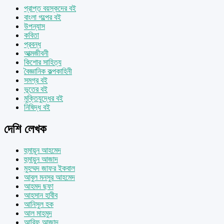
প্রাপ্ত বয়স্কদের বই
বাংলা গল্পের বই
উপন্যাস
কবিতা
প্রবন্ধ
আত্মজীবনী
কিশোর সাহিত্য
বৈজ্ঞানিক কল্পকাহিনী
সমগ্র বই
ভূতের বই
মুক্তিযুদ্ধের বই
নিষিদ্ধ বই
দেশি লেখক
হুমায়ূন আহমেদ
হুমায়ুন আজাদ
মুহম্মদ জাফর ইকবাল
আবুল মনসুর আহমেদ
আহমদ ছফা
আহসান হাবীব
আনিসুল হক
আল মাহমুদ
আরিফ আজাদ