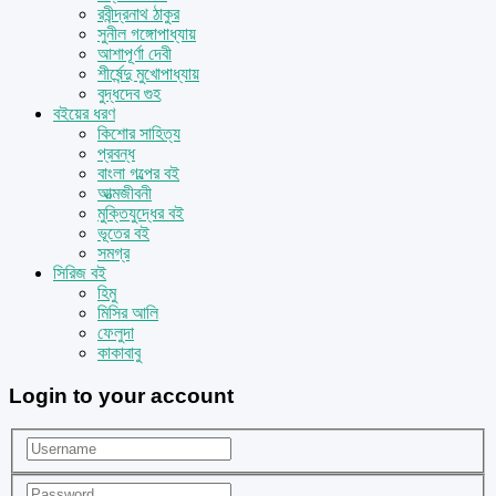
রবীন্দ্রনাথ ঠাকুর
সুনীল গঙ্গোপাধ্যায়
আশাপূর্ণা দেবী
শীর্ষেন্দু মুখোপাধ্যায়
বুদ্ধদেব গুহ
বইয়ের ধরণ
কিশোর সাহিত্য
প্রবন্ধ
বাংলা গল্পের বই
আত্মজীবনী
মুক্তিযুদ্ধের বই
ভূতের বই
সমগ্র
সিরিজ বই
হিমু
মিসির আলি
ফেলুদা
কাকাবাবু
Login to your account