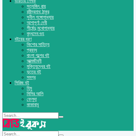
ভারতীয় লেখক
সত্যজিৎ রায়
রবীন্দ্রনাথ ঠাকুর
সুনীল গঙ্গোপাধ্যায়
আশাপূর্ণা দেবী
শীর্ষেন্দু মুখোপাধ্যায়
বুদ্ধদেব গুহ
বইয়ের ধরণ
কিশোর সাহিত্য
প্রবন্ধ
বাংলা গল্পের বই
আত্মজীবনী
মুক্তিযুদ্ধের বই
ভূতের বই
সমগ্র
সিরিজ বই
হিমু
মিসির আলি
ফেলুদা
কাকাবাবু