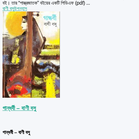
বই। তার “শাস্ত্রজাতক” বইয়ের একটি পিডিএফ (pdf) ...
বাণী বসু
উপন্যাস
গান্ধর্বী – বাণী বসু
গান্ধর্বী – বাণী বসু