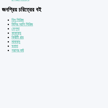
জনপ্রিয় চরিত্রের বই
হিমু সিরিজ
মিসির আলি সিরিজ
ফেলুদা
কাকাবাবু
কিরীটী রায়
মামাবাবু
ঘনাদা
পরাশর বর্মা