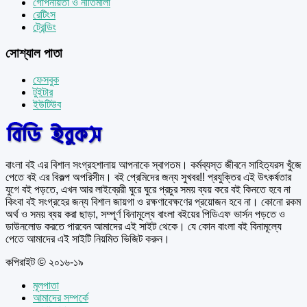
গোপনীয়তা ও নীতিমালা
রেটিংস
ট্রেন্ডিং
সোশ্যাল পাতা
ফেসবুক
টুইটার
ইউটিউব
বাংলা বই এর বিশাল সংগ্রহশালায় আপনাকে স্বাগতম। কর্মব্যস্ত জীবনে সাহিত্যরস খুঁজে
পেতে বই এর বিকল্প অপরিসীম। বই প্রেমিদের জন্য সুখবর!! প্রযুক্তির এই উৎকর্ষতার
যুগে বই পড়তে, এখন আর লাইব্রেরী ঘুরে ঘুরে প্রচুর সময় ব্যয় করে বই কিনতে হবে না
কিংবা বই সংগ্রহের জন্য বিশাল জায়গা ও রক্ষণাবেক্ষণের প্রয়োজন হবে না। কোনো রকম
অর্থ ও সময় ব্যয় করা ছাড়া, সম্পূর্ণ বিনামূল্যে বাংলা বইয়ের পিডিএফ ভার্সন পড়তে ও
ডাউনলোড করতে পারবেন আমাদের এই সাইট থেকে। যে কোন বাংলা বই বিনামূল্যে
পেতে আমাদের এই সাইটি নিয়মিত ভিজিট করুন।
কপিরাইট © ২০১৬-১৯
মূলপাতা
আমাদের সম্পর্কে