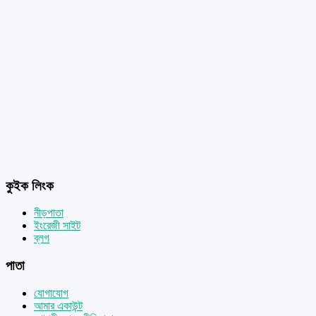
কুইক লিংক
নীড়পাতা
ইংরেজী সাইট
ব্লগ
পাতা
যোগাযোগ
আমার একাউন্ট