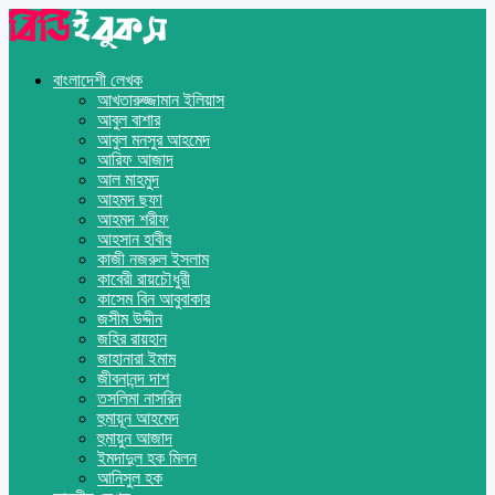
বাংলাদেশী লেখক
আখতারুজ্জামান ইলিয়াস
আবুল বাশার
আবুল মনসুর আহমেদ
আরিফ আজাদ
আল মাহমুদ
আহমদ ছফা
আহমদ শরীফ
আহসান হাবীব
কাজী নজরুল ইসলাম
কাবেরী রায়চৌধুরী
কাসেম বিন আবুবাকার
জসীম উদ্দীন
জহির রায়হান
জাহানারা ইমাম
জীবনানন্দ দাশ
তসলিমা নাসরিন
হুমায়ূন আহমেদ
হুমায়ুন আজাদ
ইমদাদুল হক মিলন
আনিসুল হক