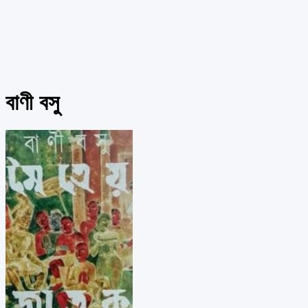
বাণী বসু