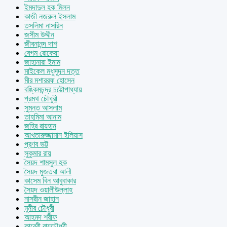
ইমদাদুল হক মিলন
কাজী নজরুল ইসলাম
তসলিমা নাসরিন
জসীম উদ্দীন
জীবনানন্দ দাশ
বেগম রোকেয়া
জাহানারা ইমাম
মাইকেল মধুসূদন দত্ত
মীর মশাররফ হোসেন
বঙ্কিমচন্দ্র চট্টোপাধ্যায়
প্রমথ চৌধুরী
সুমন্ত আসলাম
তাহমিমা আনাম
জহির রায়হান
আখতারুজ্জামান ইলিয়াস
প্রণব ভট্ট
সুকুমার রায়
সৈয়দ শামসুল হক
সৈয়দ মুজতবা আলী
কাসেম বিন আবুবাকার
সৈয়দ ওয়ালীউল্লাহ
নাসরীন জাহান
মুনীর চৌধুরী
আহমদ শরীফ
কাবেরী রায়চৌধুরী