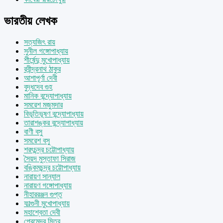
ভারতীয় লেখক
সত্যজিৎ রায়
সুনীল গঙ্গোপাধ্যায়
শীর্ষেন্দু মুখোপাধ্যায়
রবীন্দ্রনাথ ঠাকুর
আশাপূর্ণা দেবী
বুদ্ধদেব গুহ
মানিক বন্দ্যোপাধ্যায়
সমরেশ মজুমদার
বিভূতিভূষণ বন্দ্যোপাধ্যায়
তারাশঙ্কর বন্দ্যোপাধ্যায়
বাণী বসু
সমরেশ বসু
শরৎচন্দ্র চট্টোপাধ্যায়
সৈয়দ মুস্তাফা সিরাজ
বঙ্কিমচন্দ্র চট্টোপাধ্যায়
নারায়ণ সান্যাল
নারায়ণ গঙ্গোপাধ্যায়
নীহাররঞ্জন গুপ্ত
ফাল্গুনী মুখোপাধ্যায়
মহাশ্বেতা দেবী
প্রেমেন্দ্র মিত্র