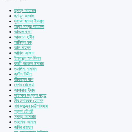
হুমায়ূন আহমেদ
হুমায়ুন আজাদ
মুহম্মদ জাফর ইকবাল
আবুল মনসুর আহমেদ
আহমদ ছফা
আহসান হাবীব
আনিসুল হক
আল মাহমুদ
আরিফ আজাদ
ইমদাদুল হক মিলন
কাজী নজরুল ইসলাম
তসলিমা নাসরিন
জসীম উদ্দীন
জীবনানন্দ দাশ
বেগম রোকেয়া
জাহানারা ইমাম
মাইকেল মধুসূদন দত্ত
মীর মশাররফ হোসেন
বঙ্কিমচন্দ্র চট্টোপাধ্যায়
প্রমথ চৌধুরী
সুমন্ত আসলাম
তাহমিমা আনাম
জহির রায়হান