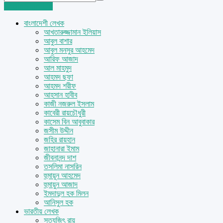
Login
Sign Up
বাংলাদেশী লেখক
আখতারুজ্জামান ইলিয়াস
আবুল বাশার
আবুল মনসুর আহমেদ
আরিফ আজাদ
আল মাহমুদ
আহমদ ছফা
আহমদ শরীফ
আহসান হাবীব
কাজী নজরুল ইসলাম
কাবেরী রায়চৌধুরী
কাসেম বিন আবুবাকার
জসীম উদ্দীন
জহির রায়হান
জাহানারা ইমাম
জীবনানন্দ দাশ
তসলিমা নাসরিন
হুমায়ূন আহমেদ
হুমায়ুন আজাদ
ইমদাদুল হক মিলন
আনিসুল হক
ভারতীয় লেখক
সত্যজিৎ রায়