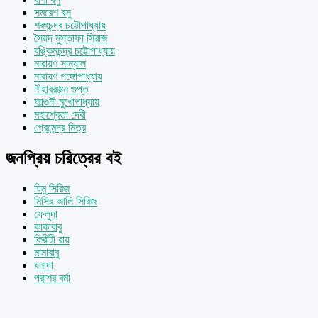
সমরেশ বসু
শরৎচন্দ্র চট্টোপাধ্যায়
সৈয়দ মুস্তাফা সিরাজ
বঙ্কিমচন্দ্র চট্টোপাধ্যায়
নারায়ণ সান্যাল
নারায়ণ গঙ্গোপাধ্যায়
নীহাররঞ্জন গুপ্ত
ফাল্গুনী মুখোপাধ্যায়
মহাশ্বেতা দেবী
প্রেমেন্দ্র মিত্র
জনপ্রিয় চরিত্রের বই
হিমু সিরিজ
মিসির আলি সিরিজ
ফেলুদা
কাকাবাবু
কিরীটী রায়
মামাবাবু
ঘনাদা
পরাশর বর্মা