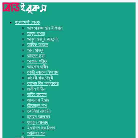
বাংলাদেশী লেখক
আখতারুজ্জামান ইলিয়াস
আবুল বাশার
আবুল মনসুর আহমেদ
আরিফ আজাদ
আল মাহমুদ
আহমদ ছফা
আহমদ শরীফ
আহসান হাবীব
কাজী নজরুল ইসলাম
কাবেরী রায়চৌধুরী
কাসেম বিন আবুবাকার
জসীম উদ্দীন
জহির রায়হান
জাহানারা ইমাম
জীবনানন্দ দাশ
তসলিমা নাসরিন
হুমায়ূন আহমেদ
হুমায়ুন আজাদ
ইমদাদুল হক মিলন
আনিসুল হক