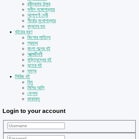
রবীন্দ্রনাথ ঠাকুর
সুনীল গঙ্গোপাধ্যায়
আশাপূর্ণা দেবী
শীর্ষেন্দু মুখোপাধ্যায়
বুদ্ধদেব গুহ
বইয়ের ধরণ
কিশোর সাহিত্য
প্রবন্ধ
বাংলা গল্পের বই
আত্মজীবনী
মুক্তিযুদ্ধের বই
ভূতের বই
সমগ্র
সিরিজ বই
হিমু
মিসির আলি
ফেলুদা
কাকাবাবু
Login to your account