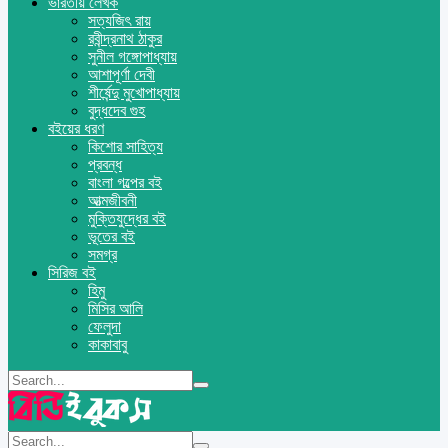
ভারতীয় লেখক
সত্যজিৎ রায়
রবীন্দ্রনাথ ঠাকুর
সুনীল গঙ্গোপাধ্যায়
আশাপূর্ণা দেবী
শীর্ষেন্দু মুখোপাধ্যায়
বুদ্ধদেব গুহ
বইয়ের ধরণ
কিশোর সাহিত্য
প্রবন্ধ
বাংলা গল্পের বই
আত্মজীবনী
মুক্তিযুদ্ধের বই
ভূতের বই
সমগ্র
সিরিজ বই
হিমু
মিসির আলি
ফেলুদা
কাকাবাবু