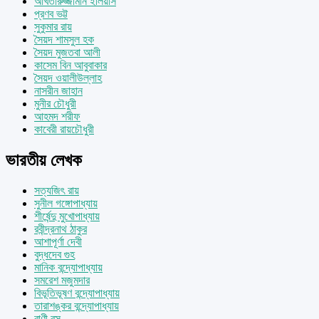
আখতারুজ্জামান ইলিয়াস
প্রণব ভট্ট
সুকুমার রায়
সৈয়দ শামসুল হক
সৈয়দ মুজতবা আলী
কাসেম বিন আবুবাকার
সৈয়দ ওয়ালীউল্লাহ
নাসরীন জাহান
মুনীর চৌধুরী
আহমদ শরীফ
কাবেরী রায়চৌধুরী
ভারতীয় লেখক
সত্যজিৎ রায়
সুনীল গঙ্গোপাধ্যায়
শীর্ষেন্দু মুখোপাধ্যায়
রবীন্দ্রনাথ ঠাকুর
আশাপূর্ণা দেবী
বুদ্ধদেব গুহ
মানিক বন্দ্যোপাধ্যায়
সমরেশ মজুমদার
বিভূতিভূষণ বন্দ্যোপাধ্যায়
তারাশঙ্কর বন্দ্যোপাধ্যায়
বাণী বসু