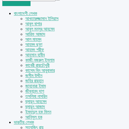
Login
Sign Up
বাংলাদেশী লেখক
আখতারুজ্জামান ইলিয়াস
আবুল বাশার
আবুল মনসুর আহমেদ
আরিফ আজাদ
আল মাহমুদ
আহমদ ছফা
আহমদ শরীফ
আহসান হাবীব
কাজী নজরুল ইসলাম
কাবেরী রায়চৌধুরী
কাসেম বিন আবুবাকার
জসীম উদ্দীন
জহির রায়হান
জাহানারা ইমাম
জীবনানন্দ দাশ
তসলিমা নাসরিন
হুমায়ূন আহমেদ
হুমায়ুন আজাদ
ইমদাদুল হক মিলন
আনিসুল হক
ভারতীয় লেখক
সত্যজিৎ রায়