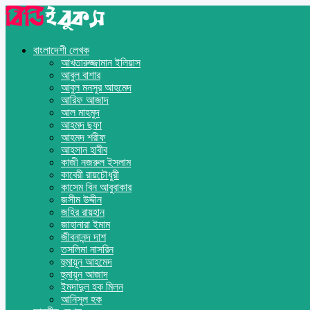
বাংলাদেশী লেখক
আখতারুজ্জামান ইলিয়াস
আবুল বাশার
আবুল মনসুর আহমেদ
আরিফ আজাদ
আল মাহমুদ
আহমদ ছফা
আহমদ শরীফ
আহসান হাবীব
কাজী নজরুল ইসলাম
কাবেরী রায়চৌধুরী
কাসেম বিন আবুবাকার
জসীম উদ্দীন
জহির রায়হান
জাহানারা ইমাম
জীবনানন্দ দাশ
তসলিমা নাসরিন
হুমায়ূন আহমেদ
হুমায়ুন আজাদ
ইমদাদুল হক মিলন
আনিসুল হক