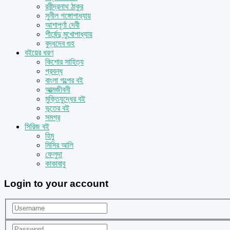
রবীন্দ্রনাথ ঠাকুর
সুনীল গঙ্গোপাধ্যায়
আশাপূর্ণা দেবী
শীর্ষেন্দু মুখোপাধ্যায়
বুদ্ধদেব গুহ
বইয়ের ধরণ
কিশোর সাহিত্য
প্রবন্ধ
বাংলা গল্পের বই
আত্মজীবনী
মুক্তিযুদ্ধের বই
ভূতের বই
সমগ্র
সিরিজ বই
হিমু
মিসির আলি
ফেলুদা
কাকাবাবু
Login to your account