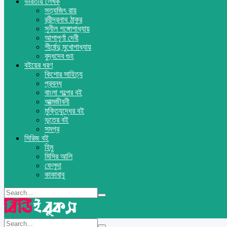
ভারতীয় লেখক
সত্যজিৎ রায়
রবীন্দ্রনাথ ঠাকুর
সুনীল গঙ্গোপাধ্যায়
আশাপূর্ণা দেবী
শীর্ষেন্দু মুখোপাধ্যায়
বুদ্ধদেব গুহ
বইয়ের ধরণ
কিশোর সাহিত্য
প্রবন্ধ
বাংলা গল্পের বই
আত্মজীবনী
মুক্তিযুদ্ধের বই
ভূতের বই
সমগ্র
সিরিজ বই
হিমু
মিসির আলি
ফেলুদা
কাকাবাবু