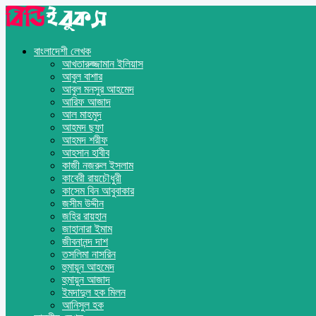
বাংলাদেশী লেখক
আখতারুজ্জামান ইলিয়াস
আবুল বাশার
আবুল মনসুর আহমেদ
আরিফ আজাদ
আল মাহমুদ
আহমদ ছফা
আহমদ শরীফ
আহসান হাবীব
কাজী নজরুল ইসলাম
কাবেরী রায়চৌধুরী
কাসেম বিন আবুবাকার
জসীম উদ্দীন
জহির রায়হান
জাহানারা ইমাম
জীবনানন্দ দাশ
তসলিমা নাসরিন
হুমায়ূন আহমেদ
হুমায়ুন আজাদ
ইমদাদুল হক মিলন
আনিসুল হক