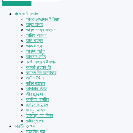
Login
Sign Up
বাংলাদেশী লেখক
আখতারুজ্জামান ইলিয়াস
আবুল বাশার
আবুল মনসুর আহমেদ
আরিফ আজাদ
আল মাহমুদ
আহমদ ছফা
আহমদ শরীফ
আহসান হাবীব
কাজী নজরুল ইসলাম
কাবেরী রায়চৌধুরী
কাসেম বিন আবুবাকার
জসীম উদ্দীন
জহির রায়হান
জাহানারা ইমাম
জীবনানন্দ দাশ
তসলিমা নাসরিন
হুমায়ূন আহমেদ
হুমায়ুন আজাদ
ইমদাদুল হক মিলন
আনিসুল হক
ভারতীয় লেখক
সত্যজিৎ রায়