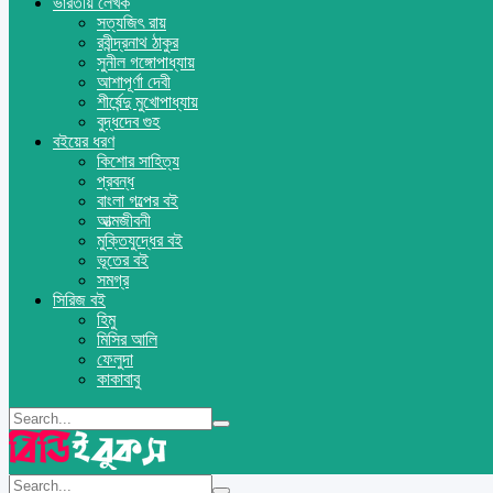
ভারতীয় লেখক
সত্যজিৎ রায়
রবীন্দ্রনাথ ঠাকুর
সুনীল গঙ্গোপাধ্যায়
আশাপূর্ণা দেবী
শীর্ষেন্দু মুখোপাধ্যায়
বুদ্ধদেব গুহ
বইয়ের ধরণ
কিশোর সাহিত্য
প্রবন্ধ
বাংলা গল্পের বই
আত্মজীবনী
মুক্তিযুদ্ধের বই
ভূতের বই
সমগ্র
সিরিজ বই
হিমু
মিসির আলি
ফেলুদা
কাকাবাবু