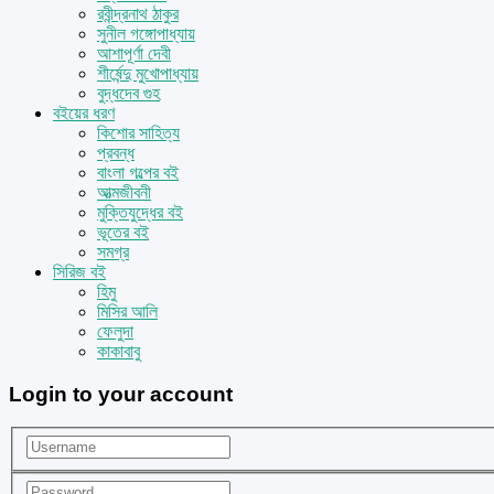
রবীন্দ্রনাথ ঠাকুর
সুনীল গঙ্গোপাধ্যায়
আশাপূর্ণা দেবী
শীর্ষেন্দু মুখোপাধ্যায়
বুদ্ধদেব গুহ
বইয়ের ধরণ
কিশোর সাহিত্য
প্রবন্ধ
বাংলা গল্পের বই
আত্মজীবনী
মুক্তিযুদ্ধের বই
ভূতের বই
সমগ্র
সিরিজ বই
হিমু
মিসির আলি
ফেলুদা
কাকাবাবু
Login to your account